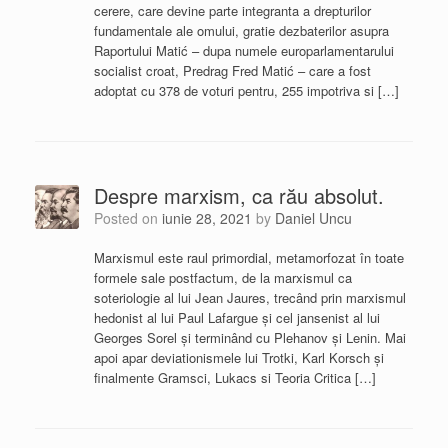
cerere, care devine parte integranta a drepturilor
fundamentale ale omului, gratie dezbaterilor asupra
Raportului Matić – dupa numele europarlamentarului
socialist croat, Predrag Fred Matić – care a fost
adoptat cu 378 de voturi pentru, 255 impotriva si […]
Despre marxism, ca rău absolut.
Posted on
iunie 28, 2021
by
Daniel Uncu
Marxismul este raul primordial, metamorfozat în toate
formele sale postfactum, de la marxismul ca
soteriologie al lui Jean Jaures, trecând prin marxismul
hedonist al lui Paul Lafargue și cel jansenist al lui
Georges Sorel și terminând cu Plehanov și Lenin. Mai
apoi apar deviationismele lui Trotki, Karl Korsch și
finalmente Gramsci, Lukacs si Teoria Critica […]