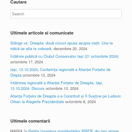
Cautare
Ultimele articole si comunicate
Stânga vs. Dreapta: două viziuni opuse asupra vieții. Una te
ridică iar alta te coboară.
decembrie 20, 2024
Întâlnire publică cu Clubul Conservator Iași (21 octombrie 2024)
octombrie 17, 2024
Iași, 13.10.2024, Conferința regională a Alianței Forțelor de
Drepta
octombrie 13, 2024
Întâlnirea regională a Alianței Forțelor de Dreapta, Iași,
13.10.2024- Discurs
octombrie 13, 2024
Alianța Forțelor de Dreapta s-a Constituit și Îl Susține pe Ludovic
Orban la Alegerile Prezidențiale
octombrie 8, 2024
Ultimele comentarii
MARIA
în
Petiția împotriva manifestărilor PRIDE din Iași atrage