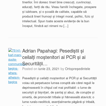
tinerilor. Îmi doresc tineri bine crescuți, cuviincioși,
educați, feriți de rău. Vreau familii închegate, prospere
și iubitoare, și o școală de calitate, capabile să
producă tineri frumoși și integri moral, psihic, fizic și
intelectual. Spun toate aceste evidențe de la bun
început, fiindcă azi nimeni nu […]
Adrian Papahagi: Pesediștii și
ceilalți moștenitori ai PCR și ai
Securității…
Posted on
iunie 23, 2021
by
Ortopreședintele
Pesediștii și ceilalți moștenitori ai PCR și ai Securității
voiau să perpetueze lumea coruptă ale cărei reguli le
deprinseseră în chipul cel mai profitabil: o lume de
securiști și bișnițari, de șantaj și abuz, de corupție și
omertà, de promovări tribale și hămeseală atavică; o
lume ruralo-neolitică, esențialmente păgână și tribală,