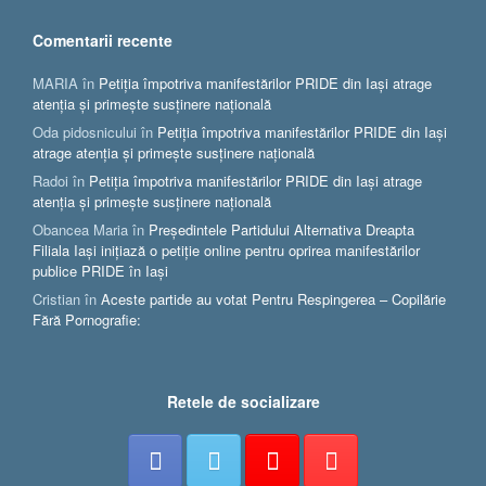
Comentarii recente
MARIA
în
Petiția împotriva manifestărilor PRIDE din Iași atrage
atenția și primește susținere națională
Oda pidosnicului
în
Petiția împotriva manifestărilor PRIDE din Iași
atrage atenția și primește susținere națională
Radoi
în
Petiția împotriva manifestărilor PRIDE din Iași atrage
atenția și primește susținere națională
Obancea Maria
în
Președintele Partidului Alternativa Dreapta
Filiala Iași inițiază o petiție online pentru oprirea manifestărilor
publice PRIDE în Iași
Cristian
în
Aceste partide au votat Pentru Respingerea – Copilărie
Fără Pornografie:
Retele de socializare