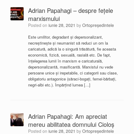
Adrian Papahagi – despre fețele
marxismului
Posted on
iunie 28, 2021
by
Ortopreședintele
Este umilitor, degradant și depersonalizant,
necreștinește și neumanist să reduci un om la
caricatură, adică la o singură trăsătură, fie aceasta
economică, fizică, sexuală, rasială etc. De fapt,
înțelegerea lumii în marxism e caricaturală,
depersonalizantă, masificantă. Marxistul nu vede
persoane unice și irepetabile, ci categorii sau clase,
obligatoriu antagonice (săraci-bogați, femei-bărbați,
negri-albi etc.). Împărțind lumea […]
Adrian Papahagi: Am apreciat
mereu abilitatea domnului Cioloș
Posted on
iunie 28, 2021
by
Ortopreședintele