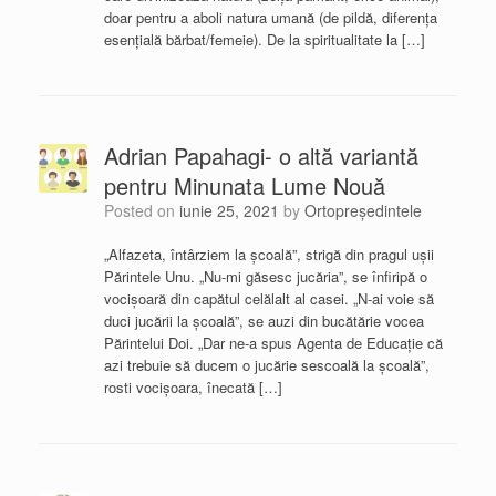
doar pentru a aboli natura umană (de pildă, diferența
esențială bărbat/femeie). De la spiritualitate la […]
Adrian Papahagi- o altă variantă
pentru Minunata Lume Nouă
Posted on
iunie 25, 2021
by
Ortopreședintele
„Alfazeta, întârziem la școală”, strigă din pragul ușii
Părintele Unu. „Nu-mi găsesc jucăria”, se înfiripă o
vocișoară din capătul celălalt al casei. „N-ai voie să
duci jucării la școală”, se auzi din bucătărie vocea
Părintelui Doi. „Dar ne-a spus Agenta de Educație că
azi trebuie să ducem o jucărie sescoală la școală”,
rosti vocișoara, înecată […]