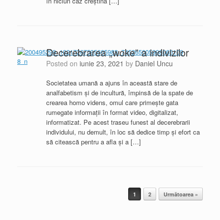
în niciun caz creștină […]
Decerebrarea „woke” a indivizilor
Posted on
iunie 23, 2021
by
Daniel Uncu
Societatea umană a ajuns în această stare de
analfabetism și de incultură, împinsă de la spate de
crearea homo videns, omul care primește gata
rumegate informații în format video, digitalizat,
informatizat. Pe acest traseu funest al decerebrarii
individului, nu demult, în loc să dedice timp și efort ca
să citească pentru a afla și a […]
Post navigation
1
2
Următoarea »