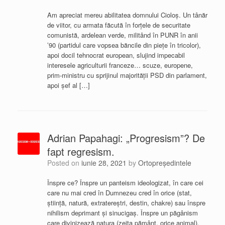
Am apreciat mereu abilitatea domnului Cioloș. Un tânăr
de viitor, cu armata făcută în forțele de securitate
comunistă, ardelean verde, militând în PUNR în anii
’90 (partidul care vopsea băncile din piețe în tricolor),
apoi docil tehnocrat european, slujind impecabil
interesele agriculturii franceze… scuze, europene,
prim-ministru cu sprijinul majorității PSD din parlament,
apoi șef al […]
Adrian Papahagi: „Progresism”? De
fapt regresism.
Posted on
iunie 28, 2021
by
Ortopreședintele
Înspre ce? Înspre un panteism ideologizat, în care cei
care nu mai cred în Dumnezeu cred în orice (stat,
știință, natură, extratereștri, destin, chakre) sau înspre
nihilism deprimant și sinucigaș. Înspre un păgânism
care divinizează natura (zeița pământ, orice animal),