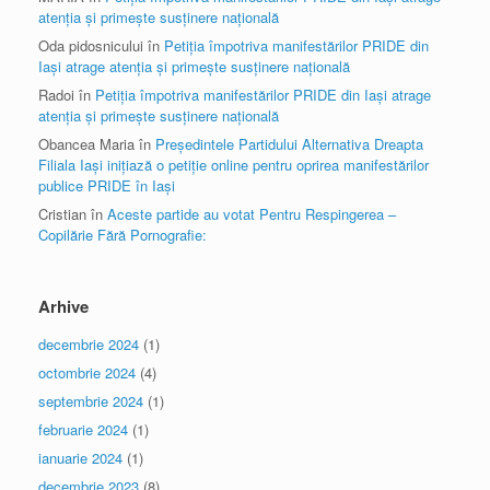
atenția și primește susținere națională
Oda pidosnicului
în
Petiția împotriva manifestărilor PRIDE din
Iași atrage atenția și primește susținere națională
Radoi
în
Petiția împotriva manifestărilor PRIDE din Iași atrage
atenția și primește susținere națională
Obancea Maria
în
Președintele Partidului Alternativa Dreapta
Filiala Iași inițiază o petiție online pentru oprirea manifestărilor
publice PRIDE în Iași
Cristian
în
Aceste partide au votat Pentru Respingerea –
Copilărie Fără Pornografie:
Arhive
decembrie 2024
(1)
octombrie 2024
(4)
septembrie 2024
(1)
februarie 2024
(1)
ianuarie 2024
(1)
decembrie 2023
(8)