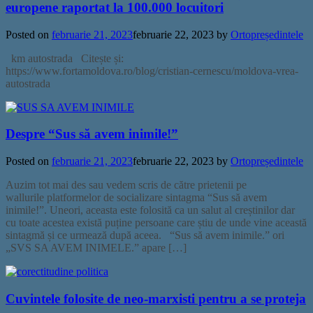
europene raportat la 100.000 locuitori
Posted on
februarie 21, 2023
februarie 22, 2023
by
Ortopreședintele
km autostrada Citește și:
https://www.fortamoldova.ro/blog/cristian-cernescu/moldova-vrea-
autostrada
Despre “Sus să avem inimile!”
Posted on
februarie 21, 2023
februarie 22, 2023
by
Ortopreședintele
Auzim tot mai des sau vedem scris de către prietenii pe
wallurile platformelor de socializare sintagma “Sus să avem
inimile!”. Uneori, aceasta este folosită ca un salut al creștinilor dar
cu toate acestea există puține persoane care știu de unde vine această
sintagmă și ce urmează după aceea. “Sus să avem inimile.” ori
„SVS SA AVEM INIMELE.” apare […]
Cuvintele folosite de neo-marxisti pentru a se proteja