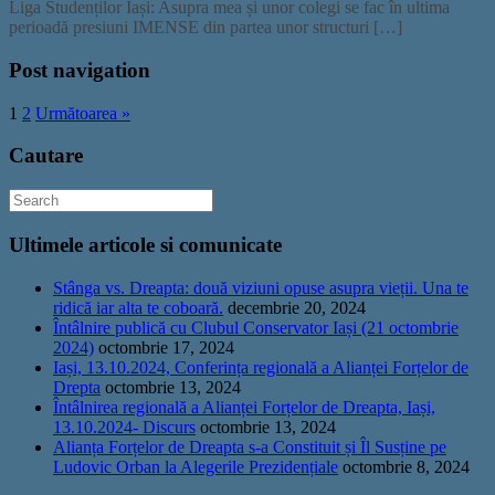
Liga Studenților Iași: Asupra mea și unor colegi se fac în ultima
perioadă presiuni IMENSE din partea unor structuri […]
Post navigation
1
2
Următoarea »
Cautare
Ultimele articole si comunicate
Stânga vs. Dreapta: două viziuni opuse asupra vieții. Una te
ridică iar alta te coboară.
decembrie 20, 2024
Întâlnire publică cu Clubul Conservator Iași (21 octombrie
2024)
octombrie 17, 2024
Iași, 13.10.2024, Conferința regională a Alianței Forțelor de
Drepta
octombrie 13, 2024
Întâlnirea regională a Alianței Forțelor de Dreapta, Iași,
13.10.2024- Discurs
octombrie 13, 2024
Alianța Forțelor de Dreapta s-a Constituit și Îl Susține pe
Ludovic Orban la Alegerile Prezidențiale
octombrie 8, 2024