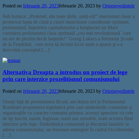
Posted on
februarie 20, 2023
februarie 20, 2023
by
Ortopreședintele
Sub lozinca: „Proletari, din toate țările, uniți-vă!” marxismul clasic a
promovat lupta de clasă a clasei muncitoare considerate oprimate,
proletariatul, împotriva capitalismului a burgheziei iar Marx
considera proletariatul clasa oprimată „cea mai revoluționară `care
nu are de pierdut decât lanțurile!” Georg Lukacs a întemeiat Şcoala
de la Frankfurt, care avea să devină locul unde a aparut şi s-a
dezvoltat conceptul […]
Alternativa Dreapta a introdus un proiect de lege
prin care interzice prozelitismul comunismului
Posted on
februarie 20, 2023
februarie 20, 2023
by
Ortopreședintele
Oneşti faţă de promisiunea făcută, am depus ieri la Parlamentul
României propunerea legislativă prin care simbolurile comuniste și
organizaţiile cu caracter comunist primesc aceeași apreciere cu cele
de tip fascist, nazist, legionar, rasist sau xenofob, toate acestea fiind
interzise prin lege. Simbolistica comunistă şi discursul laudativ la
adresa comunismului, un fenomen emergent în cadrul Occidentului,
[…]