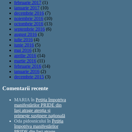
februarie 2017
(1)
ianuarie 2017
(10)
decembrie 2016
(7)
noiembrie 2016
(10)
octombrie 2016
(13)
septembrie 2016
(6)
august 2016
(3)
iulie 2016
(4)
iunie 2016
(5)
mai 2016
(13)
aprilie 2016
(14)
martie 2016
(11)
februarie 2016
(14)
ianuarie 2016
(2)
decembrie 2015
(3)
Comentarii recente
MARIA
în
Petiția împotriva
manifestărilor PRIDE din
Iași atrage atenția și
primește susținere națională
Oda pidosnicului
în
Petiția
împotriva manifestărilor
PRIDE din Iași atrage