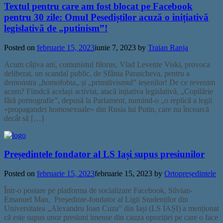
Textul pentru care am fost blocat pe Facebook
pentru 30 zile: Omul Pesediștilor acuză o inițiativă
legislativă de „putinism”!
Posted on
februarie 15, 2023
iunie 7, 2023
by
Traian Ranja
Acum câțiva ani, comunistul filorus, Vlad Levente Viski, provoca
deliberat, un scandal public, de Sfânta Parascheva, pentru a
demonstra „homofobia„ și „primitivismul” ieșenilor! De ce revenim
acum? Fiindcă același activist, atacă ințiativa legislativă, „Copilărie
fără pornografie”, depusă la Parlament, numind-o „o replică a legii
«propagandei homosexuale» din Rusia lui Putin, care nu încearcă
decât să […]
Președintele fondator al LS Iași supus presiunilor
Posted on
februarie 15, 2023
februarie 15, 2023
by
Ortopreședintele
Într-o postare pe platforma de socializare Facebook, Silvian-
Emanuel Man, Președinte-fondator al Ligii Studenților din
Universitatea „Alexandru Ioan Cuza” din Iași (LS IAȘI) a menționat
că este supus unor presiuni imense din cauza opoziției pe care o face