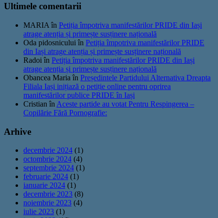
Ultimele comentarii
MARIA
în
Petiția împotriva manifestărilor PRIDE din Iași
atrage atenția și primește susținere națională
Oda pidosnicului
în
Petiția împotriva manifestărilor PRIDE
din Iași atrage atenția și primește susținere națională
Radoi
în
Petiția împotriva manifestărilor PRIDE din Iași
atrage atenția și primește susținere națională
Obancea Maria
în
Președintele Partidului Alternativa Dreapta
Filiala Iași inițiază o petiție online pentru oprirea
manifestărilor publice PRIDE în Iași
Cristian
în
Aceste partide au votat Pentru Respingerea –
Copilărie Fără Pornografie:
Arhive
decembrie 2024
(1)
octombrie 2024
(4)
septembrie 2024
(1)
februarie 2024
(1)
ianuarie 2024
(1)
decembrie 2023
(8)
noiembrie 2023
(4)
iulie 2023
(1)