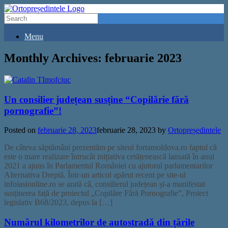
Menu
Monthly Archives:
februarie 2023
Un consilier județean susține “Copilărie fără
pornografie”!
Posted on
februarie 28, 2023
februarie 28, 2023
by
Ortopreședintele
De câteva săptămâni prezentăm pe siteul fortamoldova.ro faptul că
este o mare realizare întrucât inițiativa cetățenească lansată în anul
2021 a ajuns în Parlamentul României cu ajutorul parlamentarilor
Alternativa Dreptă. Într-un articol apărut recent pe site-ul
infoiasionline.ro se arată că, consilierul județean și-a manifestat
susținerea față de proiectul „Copilăre Fără Pornografie”, Proiect
legislativ B68/2023, depus la […]
Numărul kilometrilor de autostradă din țările