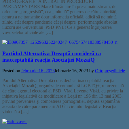
PORNOGRAFIE” A INTRAT ÎN PROCEDURI
PARLAMENTARE Mare frământare în presa main-stream, de
orientare „progresistă”, cea „mituită” generos de către autorități,
pentru a ne transmite doar informația oficială, adică să ne mintă
zilnic, atât despre pandemie cât și despre performanțele absolut
iluzorii ale Guvernului PSD-PNL! Ce a generat îngrijorarea
vuvuzelelor oficiale ale […]
Partidul Alternativa Dreaptă consideră ca
inacceptabilă reacția Asociaţiei MozaiQ
Posted on
februarie 16, 2023
februarie 16, 2023
by
Ortopreședintele
Partidul Alternativa Dreaptă consideră ca inacceptabilă reacția
Asociaţiei MozaiQ, organizație comunitară LGBTQ+, reprezentată
de către agentul electoral al PSD, Vlad Levente Viski, cu privire la
iniţiativa legislativă de modificare a Legii nr. 196 din 13 mai 2003,
privind prevenirea şi combaterea pornografiei, depusă săptămâna
aceasta de către parlamentarii AD în circuitul legislativ. Reacția
violentă a […]