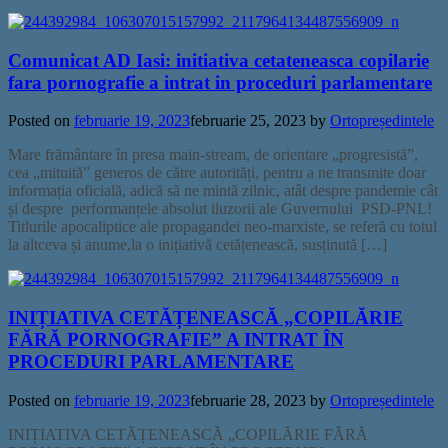
Comunicat AD Iasi: initiativa cetateneasca copilarie
fara pornografie a intrat in proceduri parlamentare
Posted on
februarie 19, 2023
februarie 25, 2023
by
Ortopreședintele
Mare frământare în presa main-stream, de orientare „progresistă”,
cea „mituită” generos de către autorități, pentru a ne transmite doar
informația oficială, adică să ne mintă zilnic, atât despre pandemie cât
și despre performanțele absolut iluzorii ale Guvernului PSD-PNL!
Titlurile apocaliptice ale propagandei neo-marxiste, se referă cu totul
la altceva și anume,la o inițiativă cetățenească, susținută […]
INIȚIATIVA CETĂȚENEASCĂ „COPILĂRIE
FĂRĂ PORNOGRAFIE” A INTRAT ÎN
PROCEDURI PARLAMENTARE
Posted on
februarie 19, 2023
februarie 28, 2023
by
Ortopreședintele
INIȚIATIVA CETĂȚENEASCĂ „COPILĂRIE FĂRĂ