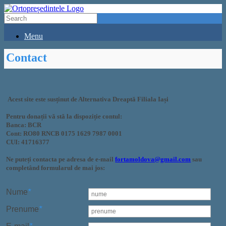
Menu
Contact
Acest site este susținut de Alternativa Dreaptă Filiala Iași
Pentru donații vă stă la dispoziție contul:
Banca: BCR
Cont: RO80 RNCB 0175 1629 7987 0001
CUI: 41716377
Ne puteți contacta pe adresa de e-mail
fortamoldova@gmail.com
sau
completând formularul de mai jos:
Nume
*
Prenume
*