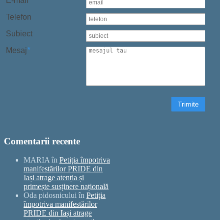
E-mail
*
Telefon
Subiect
Mesaj
*
Trimite
Comentarii recente
MARIA
în
Petiția împotriva
manifestărilor PRIDE din
Iași atrage atenția și
primește susținere națională
Oda pidosnicului
în
Petiția
împotriva manifestărilor
PRIDE din Iași atrage