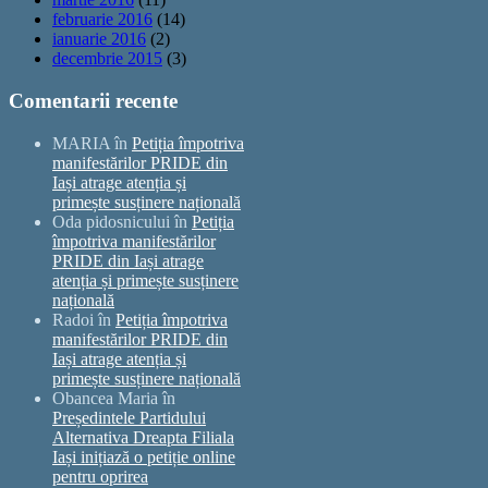
februarie 2016
(14)
ianuarie 2016
(2)
decembrie 2015
(3)
Comentarii recente
MARIA
în
Petiția împotriva
manifestărilor PRIDE din
Iași atrage atenția și
primește susținere națională
Oda pidosnicului
în
Petiția
împotriva manifestărilor
PRIDE din Iași atrage
atenția și primește susținere
națională
Radoi
în
Petiția împotriva
manifestărilor PRIDE din
Iași atrage atenția și
primește susținere națională
Obancea Maria
în
Președintele Partidului
Alternativa Dreapta Filiala
Iași inițiază o petiție online
pentru oprirea