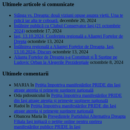
Ultimele articole si comunicate
Stânga vs. Dreapta: două viziuni opuse asupra vieții. Una te
ridică iar alta te coboară.
decembrie 20, 2024
Întâlnire publică cu Clubul Conservator Iași (21 octombrie
2024)
octombrie 17, 2024
Iași, 13.10.2024, Conferința regională a Alianței Forțelor de
Drepta
octombrie 13, 2024
Întâlnirea regională a Alianței Forțelor de Dreapta, Iași,
13.10.2024- Discurs
octombrie 13, 2024
Alianța Forțelor de Dreapta s-a Constituit și Îl Susține pe
Ludovic Orban la Alegerile Prezidențiale
octombrie 8, 2024
Ultimele comentarii
MARIA
în
Petiția împotriva manifestărilor PRIDE din Iași
atrage atenția și primește susținere națională
Oda pidosnicului
în
Petiția împotriva manifestărilor PRIDE
din Iași atrage atenția și primește susținere națională
Radoi
în
Petiția împotriva manifestărilor PRIDE din Iași
atrage atenția și primește susținere națională
Obancea Maria
în
Președintele Partidului Alternativa Dreapta
Filiala Iași inițiază o petiție online pentru oprirea
manifestărilor publice PRIDE în Iași