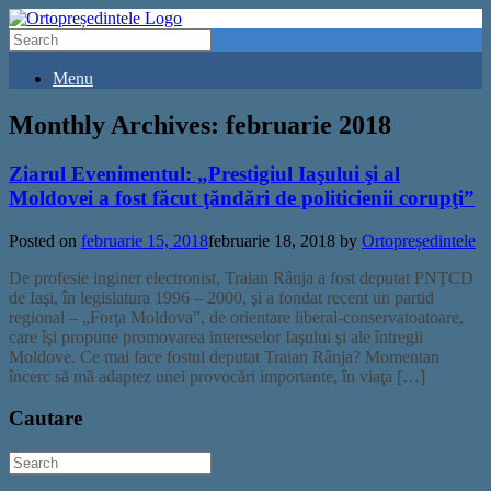
Menu
Monthly Archives:
februarie 2018
Ziarul Evenimentul: „Prestigiul Iaşului şi al
Moldovei a fost făcut ţăndări de politicienii corupţi”
Posted on
februarie 15, 2018
februarie 18, 2018
by
Ortopreședintele
De profesie inginer electronist, Traian Rânja a fost deputat PNŢCD
de Iaşi, în legislatura 1996 – 2000, şi a fondat recent un partid
regional – „Forţa Moldova”, de orientare liberal-conservatoatoare,
care îşi propune promovarea intereselor Iaşului şi ale întregii
Moldove. Ce mai face fostul deputat Traian Rânja? Momentan
încerc să mă adaptez unei provocări importante, în viaţa […]
Cautare