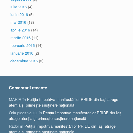
iulie 2016
(4)
iunie 2016
(5)
mai 2016
(13)
aprilie 2016
(14)
martie 2016
(11)
februarie 2016
(14)
ianuarie 2016
(2)
decembrie 2015
(3)
Comentarii recente
MARIA
în
Petiția împotriva manifestărilor PRIDE din Iași atrage
atenția și primește susținere națională
Oda pidosnicului
în
Petiția împotriva manifestărilor PRIDE din Iași
atrage atenția și primește susținere națională
Radoi
în
Petiția împotriva manifestărilor PRIDE din Iași atrage
atenția și primește susținere națională