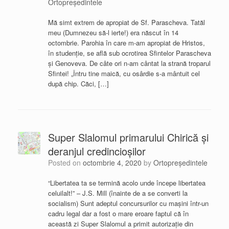
Ortopreședintele
Mă simt extrem de apropiat de Sf. Parascheva. Tatăl
meu (Dumnezeu să-l ierte!) era născut în 14
octombrie. Parohia în care m-am apropiat de Hristos,
în studenție, se află sub ocrotirea Sfintelor Parascheva
și Genoveva. De câte ori n-am cântat la strană troparul
Sfintei! „Întru tine maică, cu osârdie s-a mântuit cel
după chip. Căci, […]
Super Slalomul primarului Chirică și
deranjul credincioșilor
Posted on
octombrie 4, 2020
by
Ortopreședintele
“Libertatea ta se termină acolo unde începe libertatea
celuilalt!” – J.S. Mill (înainte de a se converti la
socialism) Sunt adeptul concursurilor cu mașini într-un
cadru legal dar a fost o mare eroare faptul că în
această zi Super Slalomul a primit autorizație din