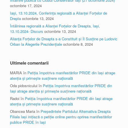
Întâlnire publică cu Clubul Conservator Iași (21 octombrie 2024)
octombrie 17, 2024
Iași, 13.10.2024, Conferința regională a Alianței Forțelor de
Drepta
octombrie 13, 2024
Întâlnirea regională a Alianței Forțelor de Dreapta, Iași,
13.10.2024- Discurs
octombrie 13, 2024
Alianța Forțelor de Dreapta s-a Constituit și Îl Susține pe Ludovic
Orban la Alegerile Prezidențiale
octombrie 8, 2024
Ultimele comentarii
MARIA
în
Petiția împotriva manifestărilor PRIDE din Iași atrage
atenția și primește susținere națională
Oda pidosnicului
în
Petiția împotriva manifestărilor PRIDE din
Iași atrage atenția și primește susținere națională
Radoi
în
Petiția împotriva manifestărilor PRIDE din Iași atrage
atenția și primește susținere națională
Obancea Maria
în
Președintele Partidului Alternativa Dreapta
Filiala Iași inițiază o petiție online pentru oprirea manifestărilor
publice PRIDE în Iași