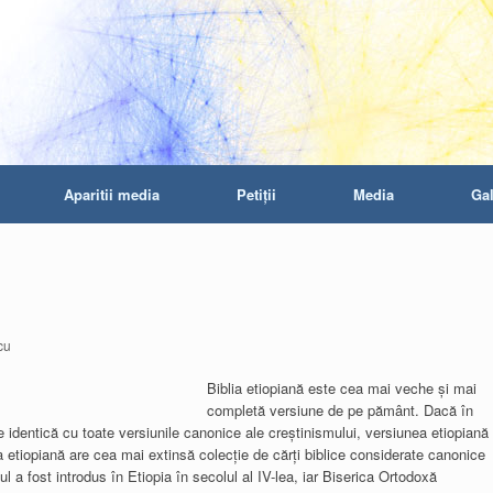
Aparitii media
Petiţii
Media
Gal
cu
Biblia etiopiană este cea mai veche și mai
completă versiune de pe pământ. Dacă în
identică cu toate versiunile canonice ale creștinismului, versiunea etiopiană
 etiopiană are cea mai extinsă colecție de cărți biblice considerate canonice
l a fost introdus în Etiopia în secolul al IV-lea, iar Biserica Ortodoxă