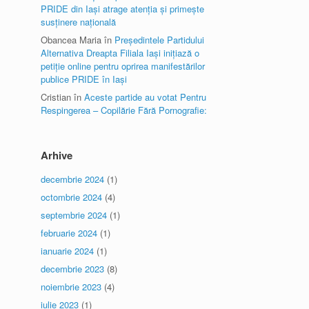
PRIDE din Iași atrage atenția și primește
susținere națională
Obancea Maria
în
Președintele Partidului
Alternativa Dreapta Filiala Iași inițiază o
petiție online pentru oprirea manifestărilor
publice PRIDE în Iași
Cristian
în
Aceste partide au votat Pentru
Respingerea – Copilărie Fără Pornografie:
Arhive
decembrie 2024
(1)
octombrie 2024
(4)
septembrie 2024
(1)
februarie 2024
(1)
ianuarie 2024
(1)
decembrie 2023
(8)
noiembrie 2023
(4)
iulie 2023
(1)