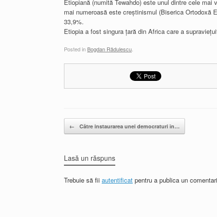
Etiopiană (numită Tewahdo) este unul dintre cele mai ve
mai numeroasă este creștinismul (Biserica Ortodoxă E
33,9%.
Etiopia a fost singura țară din Africa care a supraviețui
Posted in
Bogdan Rădulescu
.
Post navigation
←
Către instaurarea unei democraturi în…
Lasă un răspuns
Trebuie să fii
autentificat
pentru a publica un comentari