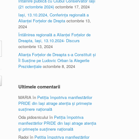
Întâlnire publică cu Clubul Conservator Iași
(21 octombrie 2024)
octombrie 17, 2024
Iași, 13.10.2024, Conferința regională a
Alianței Forțelor de Drepta
octombrie 13,
2024
Întâlnirea regională a Alianței Forțelor de
Dreapta, Iași, 13.10.2024- Discurs
octombrie 13, 2024
Alianța Forțelor de Dreapta s-a Constituit și
Îl Susține pe Ludovic Orban la Alegerile
Prezidențiale
octombrie 8, 2024
Ultimele comentarii
MARIA
în
Petiția împotriva manifestărilor
PRIDE din Iași atrage atenția și primește
susținere națională
Oda pidosnicului
în
Petiția împotriva
manifestărilor PRIDE din Iași atrage atenția
și primește susținere națională
Radoi
în
Petiția împotriva manifestărilor