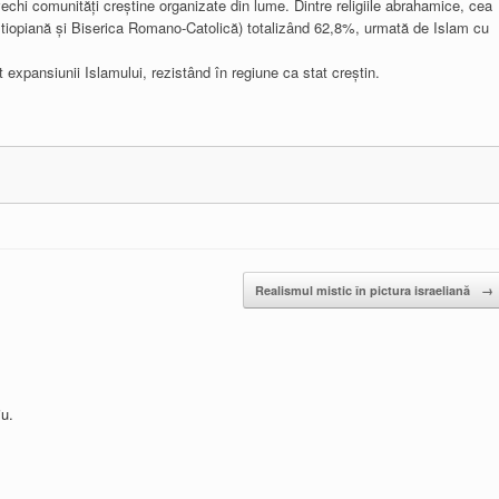
chi comunități creștine organizate din lume. Dintre religiile abrahamice, cea
tiopiană și Biserica Romano-Catolică) totalizând 62,8%, urmată de Islam cu
t expansiunii Islamului, rezistând în regiune ca stat creștin.
Realismul mistic în pictura israeliană
→
u.