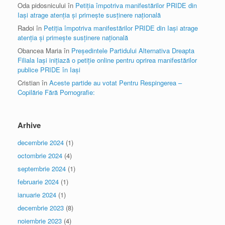
Oda pidosnicului
în
Petiția împotriva manifestărilor PRIDE din
Iași atrage atenția și primește susținere națională
Radoi
în
Petiția împotriva manifestărilor PRIDE din Iași atrage
atenția și primește susținere națională
Obancea Maria
în
Președintele Partidului Alternativa Dreapta
Filiala Iași inițiază o petiție online pentru oprirea manifestărilor
publice PRIDE în Iași
Cristian
în
Aceste partide au votat Pentru Respingerea –
Copilărie Fără Pornografie:
Arhive
decembrie 2024
(1)
octombrie 2024
(4)
septembrie 2024
(1)
februarie 2024
(1)
ianuarie 2024
(1)
decembrie 2023
(8)
noiembrie 2023
(4)