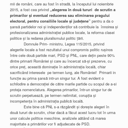
mii de români, care au fost în stradă, la începutul lui noiembrie
2015, a fost cea privind
„
alegerea în două tururi de scrutin a
primarilor și eventual reducerea sau eliminarea pragului
electoral, pentru consiliile locale și județene”
pentru a da o
șansă partidelor noi și independenților să contribuie la înnoirea și
profesionalizarea administrației publice locale, la reforma clasei
politice și la redarea pluralismului politic țării.
Domnule Prim- ministru, Legea 115/2015, privind
alegerile locale a fost rezultatul unui compromis politic rușinos
între cele două partide mari, PSD și PNL, care dețin peste 90%
dintre primarii României și care au încercat să-și prezerve, cu
orice preț, această dominație în administrația locală, chiar
sacrificând interesele pe termen lung, ale României! Primarii in
funcție au prima șansă intr-un singur tur. A fost evident o
schilodire a democrației de către marile partide cu scopul de a-si
proteja nomenclatura. Alegerea primarilor, într-un singur tur de
scrutin perpetuează, pe termen nelimitat, corupţia şi
incompetenţa în administraţia publică locală.
Este bine că PNL s-a răzgândit și dorește alegeri în
două tururi de scrutin, chiar dacă a făcut acest lucru tot în urma
unor calcule politice meschine, analizele aătând că marea
majoritate a primăriilor vor fi adjudecate de PSD.