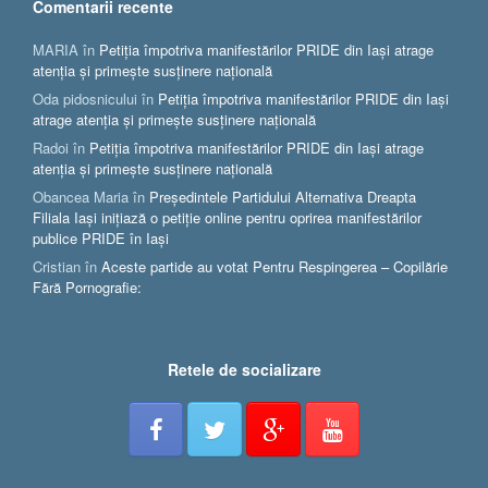
Comentarii recente
MARIA
în
Petiția împotriva manifestărilor PRIDE din Iași atrage
atenția și primește susținere națională
Oda pidosnicului
în
Petiția împotriva manifestărilor PRIDE din Iași
atrage atenția și primește susținere națională
Radoi
în
Petiția împotriva manifestărilor PRIDE din Iași atrage
atenția și primește susținere națională
Obancea Maria
în
Președintele Partidului Alternativa Dreapta
Filiala Iași inițiază o petiție online pentru oprirea manifestărilor
publice PRIDE în Iași
Cristian
în
Aceste partide au votat Pentru Respingerea – Copilărie
Fără Pornografie:
Retele de socializare