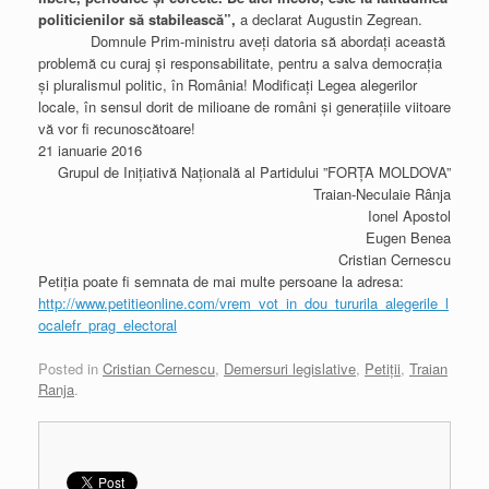
politicienilor să stabilească”,
a declarat Augustin Zegrean.
Domnule Prim-ministru aveți datoria să abordați această
problemă cu curaj și responsabilitate, pentru a salva democrația
și pluralismul politic, în România! Modificați Legea alegerilor
locale, în sensul dorit de milioane de români și generațiile viitoare
vă vor fi recunoscătoare!
21 ianuarie 2016
Grupul de Inițiativă Națională al Partidului ”FORȚA MOLDOVA”
Traian-Neculaie Rânja
Ionel Apostol
Eugen Benea
Cristian Cernescu
Petiţia poate fi semnata de mai multe persoane la adresa:
http://www.petitieonline.com/vrem_vot_in_dou_tururila_alegerile_l
ocalefr_prag_electoral
Posted in
Cristian Cernescu
,
Demersuri legislative
,
Petiţii
,
Traian
Ranja
.