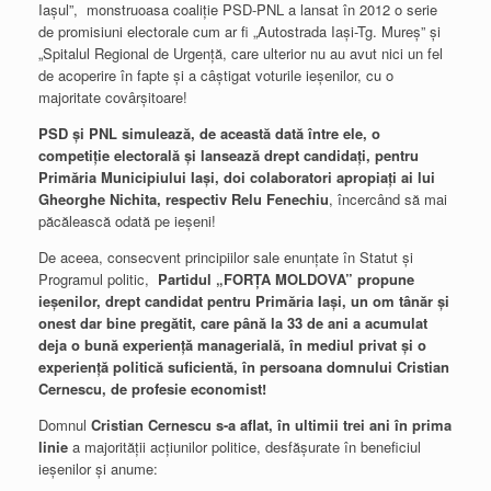
Iaşul”, monstruoasa coaliţie PSD-PNL a lansat în 2012 o serie
de promisiuni electorale cum ar fi „Autostrada Iaşi-Tg. Mureş” şi
„Spitalul Regional de Urgenţă, care ulterior nu au avut nici un fel
de acoperire în fapte şi a câştigat voturile ieşenilor, cu o
majoritate covârşitoare!
PSD şi PNL simulează, de această dată între ele, o
competiţie electorală şi lansează drept candidaţi, pentru
Primăria Municipiului Iaşi, doi colaboratori apropiaţi ai lui
Gheorghe Nichita, respectiv Relu Fenechiu
, încercând să mai
păcălească odată pe ieşeni!
De aceea, consecvent principiilor sale enunţate în Statut şi
Programul politic,
Partidul „FORŢA MOLDOVA” propune
ieşenilor, drept candidat pentru Primăria Iaşi, un om tânăr şi
onest dar bine pregătit, care până la 33 de ani a acumulat
deja o bună experienţă managerială, în mediul privat şi o
experienţă politică suficientă, în persoana domnului Cristian
Cernescu, de profesie economist!
Domnul
Cristian Cernescu s-a aflat, în ultimii trei ani în prima
linie
a majorităţii acţiunilor politice, desfăşurate în beneficiul
ieşenilor şi anume: