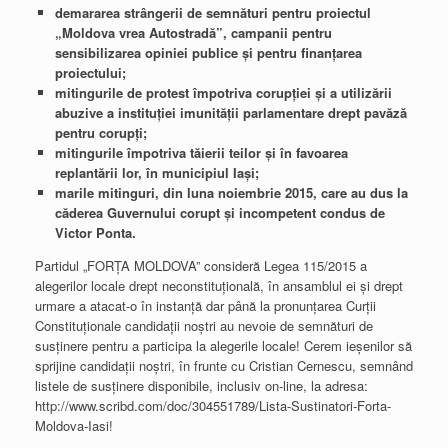
demararea strângerii de semnături pentru proiectul
„Moldova vrea Autostradă”, campanii pentru
sensibilizarea opiniei publice şi pentru finanţarea
proiectului;
mitingurile de protest împotriva corupţiei şi a utilizării
abuzive a instituţiei imunităţii parlamentare drept pavăză
pentru corupţi;
mitingurile împotriva tăierii teilor şi în favoarea
replantării lor, în municipiul Iaşi;
marile mitinguri, din luna noiembrie 2015, care au dus la
căderea Guvernului corupt şi incompetent condus de
Victor Ponta.
Partidul „FORŢA MOLDOVA” consideră Legea 115/2015 a
alegerilor locale drept neconstituţională, în ansamblul ei şi drept
urmare a atacat-o în instanţă dar până la pronunţarea Curţii
Constituţionale candidaţii noştri au nevoie de semnături de
susţinere pentru a participa la alegerile locale! Cerem ieşenilor să
sprijine candidaţii noştri, în frunte cu Cristian Cernescu, semnând
listele de susţinere disponibile, inclusiv on-line, la adresa:
http://www.scribd.com/doc/304551789/Lista-Sustinatori-Forta-
Moldova-Iasi!