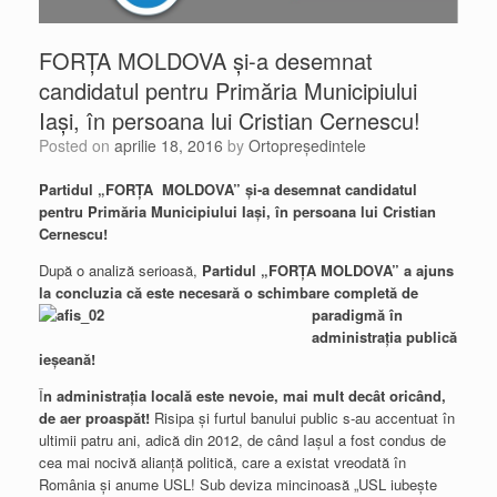
FORŢA MOLDOVA şi-a desemnat
candidatul pentru Primăria Municipiului
Iaşi, în persoana lui Cristian Cernescu!
Posted on
aprilie 18, 2016
by
Ortopreședintele
Partidul „FOR
Ţ
A MOLDOVA” şi-a desemnat candidatul
pentru Primăria Municipiului Iaşi, în persoana lui Cristian
Cernescu!
După o analiză serioasă,
Partidul „FORŢA MOLDOVA” a ajuns
la concluzia că este necesară o
schimbare completă de
paradigmă în
administraţia publică
ieşeană!
Î
n administraţia locală este nevoie, mai mult decât oricând,
de aer proaspăt!
Risipa şi furtul banului public s-au accentuat în
ultimii patru ani, adică din 2012, de când Iaşul a fost condus de
cea mai nocivă alianţă politică, care a existat vreodată în
România şi anume USL! Sub deviza mincinoasă „USL iubeşte