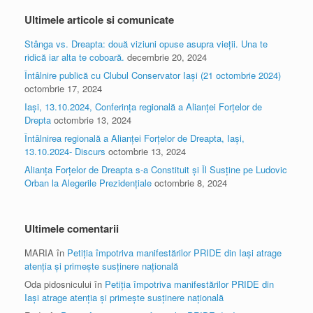
Ultimele articole si comunicate
Stânga vs. Dreapta: două viziuni opuse asupra vieții. Una te
ridică iar alta te coboară.
decembrie 20, 2024
Întâlnire publică cu Clubul Conservator Iași (21 octombrie 2024)
octombrie 17, 2024
Iași, 13.10.2024, Conferința regională a Alianței Forțelor de
Drepta
octombrie 13, 2024
Întâlnirea regională a Alianței Forțelor de Dreapta, Iași,
13.10.2024- Discurs
octombrie 13, 2024
Alianța Forțelor de Dreapta s-a Constituit și Îl Susține pe Ludovic
Orban la Alegerile Prezidențiale
octombrie 8, 2024
Ultimele comentarii
MARIA
în
Petiția împotriva manifestărilor PRIDE din Iași atrage
atenția și primește susținere națională
Oda pidosnicului
în
Petiția împotriva manifestărilor PRIDE din
Iași atrage atenția și primește susținere națională