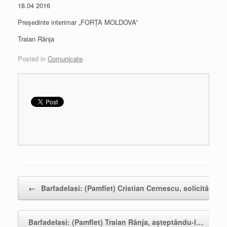
18.04 2016
Preşedinte interimar „FORŢA MOLDOVA”
Traian Rânja
Posted in
Comunicate
.
Post navigation
←
BarfadeIasi: (Pamflet) Cristian Cernescu, solicitând…
BarfadeIasi: (Pamflet) Traian Rânja, aşteptându-l…
→