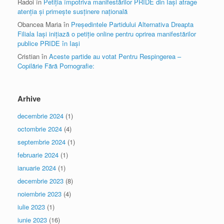
Radoi
în
Petiția împotriva manifestărilor PRIDE din Iași atrage
atenția și primește susținere națională
Obancea Maria
în
Președintele Partidului Alternativa Dreapta
Filiala Iași inițiază o petiție online pentru oprirea manifestărilor
publice PRIDE în Iași
Cristian
în
Aceste partide au votat Pentru Respingerea –
Copilărie Fără Pornografie:
Arhive
decembrie 2024
(1)
octombrie 2024
(4)
septembrie 2024
(1)
februarie 2024
(1)
ianuarie 2024
(1)
decembrie 2023
(8)
noiembrie 2023
(4)
iulie 2023
(1)
iunie 2023
(16)