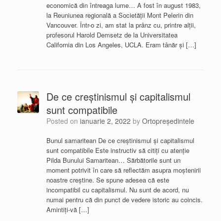
economică din întreaga lume… A fost în august 1983,
la Reuniunea regională a Societății Mont Pelerin din
Vancouver. Într-o zi, am stat la prânz cu, printre alții,
profesorul Harold Demsetz de la Universitatea
California din Los Angeles, UCLA. Eram tânăr și […]
De ce creștinismul și capitalismul
sunt compatibile
Posted on
ianuarie 2, 2022
by
Ortopreședintele
Bunul samaritean De ce creștinismul și capitalismul
sunt compatibile Este instructiv să citiți cu atenție
Pilda Bunului Samaritean… Sărbătorile sunt un
moment potrivit în care să reflectăm asupra moștenirii
noastre creștine. Se spune adesea că este
incompatibil cu capitalismul. Nu sunt de acord, nu
numai pentru că din punct de vedere istoric au coincis.
Amintiți-vă […]