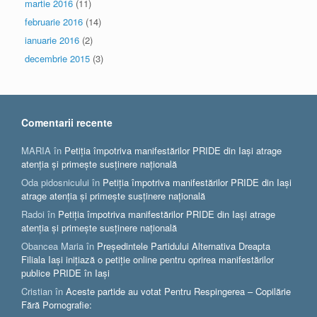
martie 2016
(11)
februarie 2016
(14)
ianuarie 2016
(2)
decembrie 2015
(3)
Comentarii recente
MARIA
în
Petiția împotriva manifestărilor PRIDE din Iași atrage
atenția și primește susținere națională
Oda pidosnicului
în
Petiția împotriva manifestărilor PRIDE din Iași
atrage atenția și primește susținere națională
Radoi
în
Petiția împotriva manifestărilor PRIDE din Iași atrage
atenția și primește susținere națională
Obancea Maria
în
Președintele Partidului Alternativa Dreapta
Filiala Iași inițiază o petiție online pentru oprirea manifestărilor
publice PRIDE în Iași
Cristian
în
Aceste partide au votat Pentru Respingerea – Copilărie
Fără Pornografie: