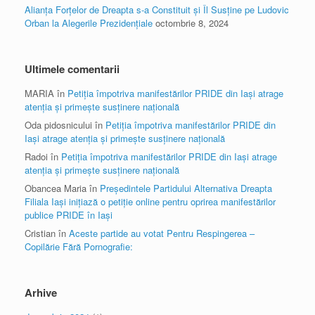
Alianța Forțelor de Dreapta s-a Constituit și Îl Susține pe Ludovic
Orban la Alegerile Prezidențiale
octombrie 8, 2024
Ultimele comentarii
MARIA
în
Petiția împotriva manifestărilor PRIDE din Iași atrage
atenția și primește susținere națională
Oda pidosnicului
în
Petiția împotriva manifestărilor PRIDE din
Iași atrage atenția și primește susținere națională
Radoi
în
Petiția împotriva manifestărilor PRIDE din Iași atrage
atenția și primește susținere națională
Obancea Maria
în
Președintele Partidului Alternativa Dreapta
Filiala Iași inițiază o petiție online pentru oprirea manifestărilor
publice PRIDE în Iași
Cristian
în
Aceste partide au votat Pentru Respingerea –
Copilărie Fără Pornografie:
Arhive