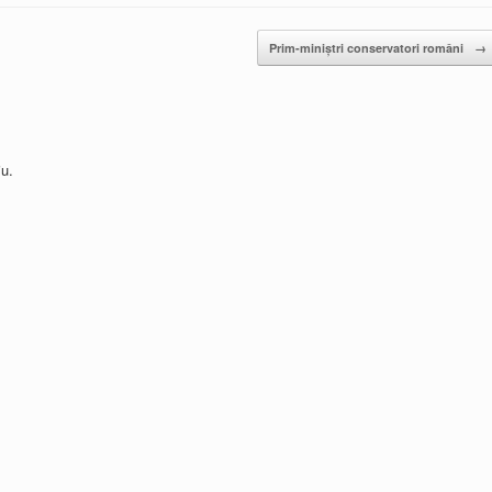
Prim-miniştri conservatori români
→
u.