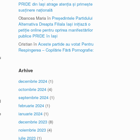
PRIDE din Iași atrage atenția și primește
susținere națională
Obancea Maria
în
Președintele Partidului
Alternativa Dreapta Filiala Iași inițiază o
petiție online pentru oprirea manifestărilor
publice PRIDE în Iași
Cristian
în
Aceste partide au votat Pentru
Respingerea – Copilărie Fără Pornografie:
u
Arhive
decembrie 2024
(1)
octombrie 2024
(4)
septembrie 2024
(1)
l
februarie 2024
(1)
e
ianuarie 2024
(1)
decembrie 2023
(8)
noiembrie 2023
(4)
iulie 2023
(1)