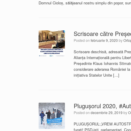
Domnul Cioloș, sălăjeanul nostru simplu din popor, sun
Scrisoare către Preșe
Posted on
februarie 9, 2020
by
Orto
Scrisoare deschisă, adresată Preș
Alianța Internațională pentru Lib
Președinte Klaus Iohannis Stimate
considerare aderarea României la A
inițiativa Statelor Unite […]
Plugușorul 2020, #Au
Posted on
decembrie 29, 2019
by
O
PLUGUŞORUL:„VREM AUTOSTRADĂ, N
furaţi! PSD-işti parlamentari, Consi