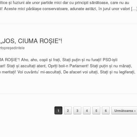
itice şi fuziuni ale unor partide mici dar cu principii sănătoase, care nu au
ţării! Aceste mici pârâiașe conservatoare, adunate astăzi, în jurul unor valori […
„JOS, CIUMA ROŞIE”!
rtopreședintele
IE”! Aho, aho, copii şi fraţi, Staţi puţin şi nu furaţi! PSD-işti
ari! Staţi şi ascultaţi atent, Opriţi boii-n Parlament! Staţi puţin şi nu mânaţi,
meritaţi! Voi cuvântu’ mi-ascultaţi, De afaceri voi uitaţi, Staţi şi nu legiferaţi,
1
2
3
4
5
6
Următoarea »