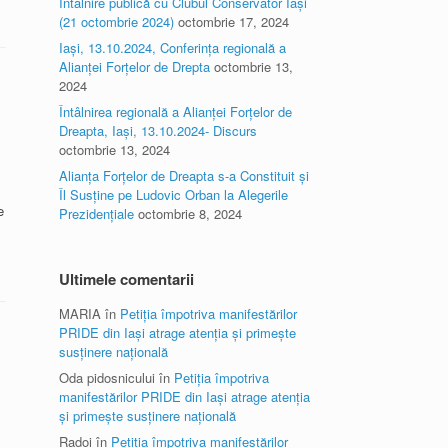
Întâlnire publică cu Clubul Conservator Iași
(21 octombrie 2024)
octombrie 17, 2024
Iași, 13.10.2024, Conferința regională a
Alianței Forțelor de Drepta
octombrie 13,
2024
Întâlnirea regională a Alianței Forțelor de
Dreapta, Iași, 13.10.2024- Discurs
octombrie 13, 2024
Alianța Forțelor de Dreapta s-a Constituit și
Îl Susține pe Ludovic Orban la Alegerile
e
Prezidențiale
octombrie 8, 2024
Ultimele comentarii
MARIA
în
Petiția împotriva manifestărilor
PRIDE din Iași atrage atenția și primește
susținere națională
Oda pidosnicului
în
Petiția împotriva
manifestărilor PRIDE din Iași atrage atenția
și primește susținere națională
Radoi
în
Petiția împotriva manifestărilor