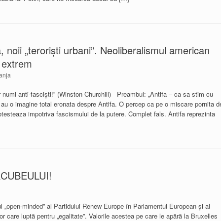
a, noii „teroriști urbani”. Neoliberalismul american
a extrem
anja
vor numi anti-fasciști!” (Winston Churchill) Preambul: „Antifa – ca sa stim cu
 au o imagine total eronata despre Antifa. O percep ca pe o miscare pornita d
otesteaza impotriva fascismului de la putere. Complet fals. Antifa reprezinta
CUBEULUI!
en-minded” al Partidului Renew Europe în Parlamentul European și al
or care luptă pentru „egalitate”. Valorile acestea pe care le apără la Bruxelles