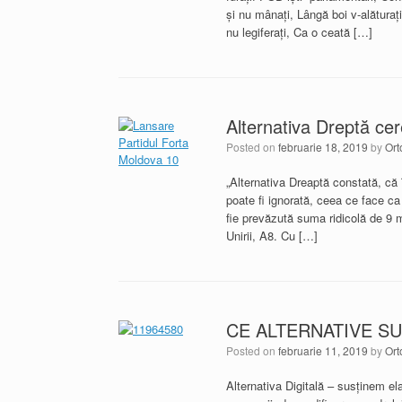
şi nu mânaţi, Lângă boi v-alăturaţi
nu legiferaţi, Ca o ceată […]
Alternativa Dreptă ce
Posted on
februarie 18, 2019
by
Ort
„Alternativa Dreaptă constată, că 
poate fi ignorată, ceea ce face ca
fie prevăzută suma ridicolă de 9 m
Unirii, A8. Cu […]
CE ALTERNATIVE S
Posted on
februarie 11, 2019
by
Ort
Alternativa Digitală – susținem el