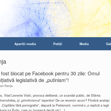
Aparitii media
Petiţii
Media
Gal
nja
 fost blocat pe Facebook pentru 30 zile: Omul
ițiativă legislativă de „putinism”!
ian Ranja
us, Vlad Levente Viski, provoca deliberat, un scandal public, de Sfânta
omofobia„ și „primitivismul” ieșenilor! De ce revenim acum? Fiindcă același
ă, „Copilărie fără pornografie”, depusă la Parlament, numind-o „o replică a legii
sia lui Putin, care nu încearcă decât să […]