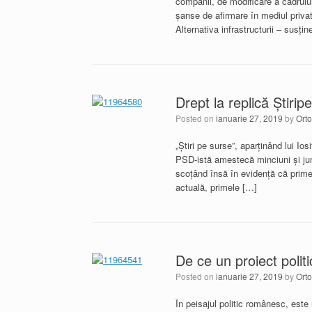
companii, de modificare a cadrului 
șanse de afirmare în mediul privat
Alternativa infrastructurii – susţ
Drept la replică Ştirip
Posted on
ianuarie 27, 2019
by
Orto
„Știri pe surse”, aparținând lui I
PSD-istă amestecă minciuni și jum
scoțând însă în evidență că primel
actuală, primele […]
De ce un proiect polit
Posted on
ianuarie 27, 2019
by
Orto
În peisajul politic românesc, este