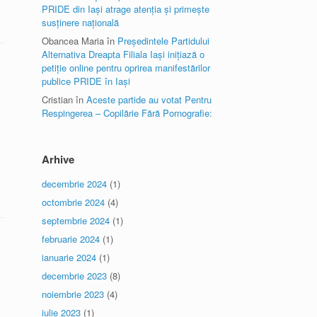
PRIDE din Iași atrage atenția și primește
susținere națională
Obancea Maria
în
Președintele Partidului
Alternativa Dreapta Filiala Iași inițiază o
petiție online pentru oprirea manifestărilor
publice PRIDE în Iași
Cristian
în
Aceste partide au votat Pentru
Respingerea – Copilărie Fără Pornografie:
Arhive
decembrie 2024
(1)
octombrie 2024
(4)
septembrie 2024
(1)
februarie 2024
(1)
ianuarie 2024
(1)
decembrie 2023
(8)
noiembrie 2023
(4)
iulie 2023
(1)