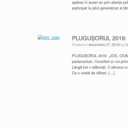
apărea în acest an prin alianţe pol
participat la jaful generalizat al 
PLUGUŞORUL 2019: 
Posted on
decembrie 27, 2018
by
O
PLUGUŞORUL 2018: „JOS, CIUMA ROŞ
parlamentari, Consilieri şi voi prim
Lângă boi v-alăturaţi, C-altceva nu 
Ca o ceată de tâlhari, […]
Post navigation