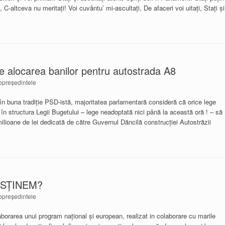
, C-altceva nu meritaţi! Voi cuvântu’ mi-ascultaţi, De afaceri voi uitaţi, Staţi şi
re alocarea banilor pentru autostrada A8
opreședintele
în buna tradiție PSD-istă, majoritatea parlamentară consideră că orice lege
 în structura Legii Bugetului – lege neadoptată nici până la această oră ! – să
ilioane de lei dedicată de către Guvernul Dăncilă construcției Autostrăzii
USȚINEM?
opreședintele
aborarea unui program național și european, realizat in colaborare cu marile