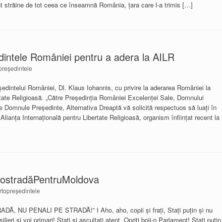
t străine de tot ceea ce înseamnă România, țara care l-a trimis […]
dintele României pentru a adera la AILR
președintele
edintelui României, Dl. Klaus Iohannis, cu privire la aderarea României la
ertate Religioasă. „Către Președinția României Excelenței Sale, Domnului
 Domnule Președinte, Alternativa Dreaptă vă solicită respectuos să luați în
lianța Internațională pentru Libertate Religioasă, organism înființat recent la
tostradăPentruMoldova
rtopreședintele
U PENALI PE STRADĂ!” I Aho, aho, copii şi fraţi, Staţi puţin şi nu
lieri şi voi primari! Staţi şi ascultaţi atent, Opriţi boii-n Parlament! Staţi puţin