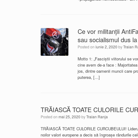
Ce vor militanții AntiF
sau socialismul dus l
Posted on
iunie 2, 2020
by
Traian R
Motto 1: „Fasciștii viitorului se 
cine avem de-a face : Majoritatea
jos, dintre oamenii muncii care pr
puterea, […]
TRĂIASCĂ TOATE CULORILE CUR
Posted on
mai 25, 2020
by
Traian Ranja
TRĂIASCĂ TOATE CULORILE CURCUBEULUI! Liderul „op
noilor valori europene a decis să îngroașe rândurile cel