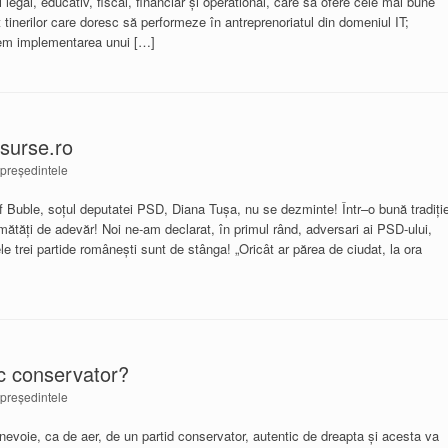
legal, educativ, fiscal, financiar și operational, care să ofere cele mai bune
 tinerilor care doresc să performeze în antreprenoriatul din domeniul IT;
inem implementarea unui […]
esurse.ro
președintele
osif Buble, soțul deputatei PSD, Diana Tușa, nu se dezminte! Într–o bună tradiți
ătăți de adevăr! Noi ne-am declarat, în primul rând, adversari ai PSD-ului,
e trei partide românești sunt de stânga! „Oricât ar părea de ciudat, la ora
ic conservator?
președintele
 nevoie, ca de aer, de un partid conservator, autentic de dreapta şi acesta va