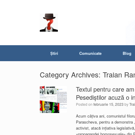
Știri
Comunicate
Blog
Category Archives:
Traian Ra
Textul pentru care am
Pesediștilor acuză o in
Posted on
februarie 15, 2023
by
Tra
Acum câțiva ani, comunistul filor
Parascheva, pentru a demonstra „h
activist, atacă ințiativa legislativ
«propagandei homosexuale» din Ru