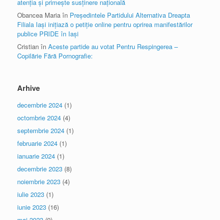
atenția și primește susținere națională
Obancea Maria
în
Președintele Partidului Alternativa Dreapta
Filiala Iași inițiază o petiție online pentru oprirea manifestărilor
publice PRIDE în Iași
Cristian
în
Aceste partide au votat Pentru Respingerea –
Copilărie Fără Pornografie:
Arhive
decembrie 2024
(1)
octombrie 2024
(4)
septembrie 2024
(1)
februarie 2024
(1)
ianuarie 2024
(1)
decembrie 2023
(8)
noiembrie 2023
(4)
iulie 2023
(1)
iunie 2023
(16)
mai 2023
(9)