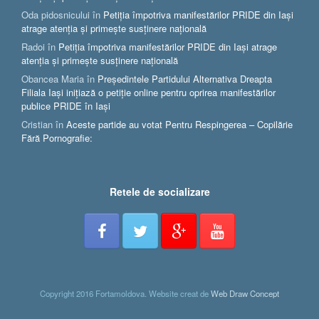
Oda pidosnicului
în
Petiția împotriva manifestărilor PRIDE din Iași
atrage atenția și primește susținere națională
Radoi
în
Petiția împotriva manifestărilor PRIDE din Iași atrage
atenția și primește susținere națională
Obancea Maria
în
Președintele Partidului Alternativa Dreapta
Filiala Iași inițiază o petiție online pentru oprirea manifestărilor
publice PRIDE în Iași
Cristian
în
Aceste partide au votat Pentru Respingerea – Copilărie
Fără Pornografie:
Retele de socializare
Copyright 2016 Fortamoldova. Website creat de
Web Draw Concept