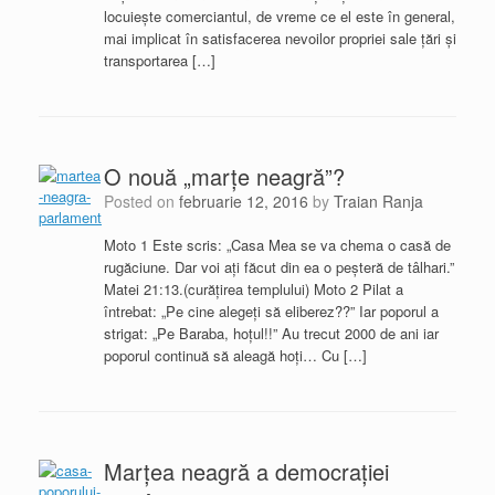
locuieşte comerciantul, de vreme ce el este în general,
mai implicat în satisfacerea nevoilor propriei sale ţări şi
transportarea […]
O nouă „marțe neagră”?
Posted on
februarie 12, 2016
by
Traian Ranja
Moto 1 Este scris: „Casa Mea se va chema o casă de
rugăciune. Dar voi aţi făcut din ea o peşteră de tâlhari.”
Matei 21:13.(curăţirea templului) Moto 2 Pilat a
întrebat: „Pe cine alegeți să eliberez??” Iar poporul a
strigat: „Pe Baraba, hoțul!!” Au trecut 2000 de ani iar
poporul continuă să aleagă hoți… Cu […]
Marţea neagră a democraţiei