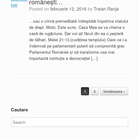
româneşti…
Posted on
februarie 12, 2016
by
Traian Ranja
…sau o crimă premeditată îndreptată împotriva statului
de drept. Moto: Este scris: Casa Mea se va chema o
casă de rugăciune. Dar voi aţi făcut din ea o peşteră
de tâlhari. Matei 21:13.(curăţirea templului) Oare ce i-a
îndemnat pe parlamentarii puterii să compromită grav
Parlamentul României şi să transforme cea mai
importantă instituţie a democraţiei […]
Post navigation
1
2
Următoarea »
Cautare