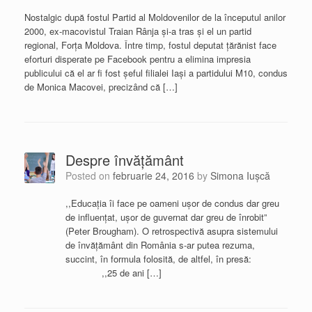
Nostalgic după fostul Partid al Moldovenilor de la începutul anilor
2000, ex-macovistul Traian Rânja şi-a tras şi el un partid
regional, Forţa Moldova. Între timp, fostul deputat ţărănist face
eforturi disperate pe Facebook pentru a elimina impresia
publicului că el ar fi fost şeful filialei Iaşi a partidului M10, condus
de Monica Macovei, precizând că […]
Despre învăţământ
Posted on
februarie 24, 2016
by
Simona Iuşcă
,,Educaţia îi face pe oameni uşor de condus dar greu
de influenţat, uşor de guvernat dar greu de înrobit”
(Peter Brougham). O retrospectivă asupra sistemului
de învăţământ din România s-ar putea rezuma,
succint, în formula folosită, de altfel, în presă:
,,25 de ani […]