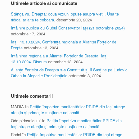
Ultimele articole si comunicate
Stânga vs. Dreapta: două viziuni opuse asupra vieții. Una te
ridică iar alta te coboară.
decembrie 20, 2024
Întâlnire publică cu Clubul Conservator Iași (21 octombrie 2024)
octombrie 17, 2024
Iași, 13.10.2024, Conferința regională a Alianței Forțelor de
Drepta
octombrie 13, 2024
Întâlnirea regională a Alianței Forțelor de Dreapta, Iași,
13.10.2024- Discurs
octombrie 13, 2024
Alianța Forțelor de Dreapta s-a Constituit și Îl Susține pe Ludovic
Orban la Alegerile Prezidențiale
octombrie 8, 2024
Ultimele comentarii
MARIA
în
Petiția împotriva manifestărilor PRIDE din Iași atrage
atenția și primește susținere națională
Oda pidosnicului
în
Petiția împotriva manifestărilor PRIDE din
Iași atrage atenția și primește susținere națională
Radoi
în
Petiția împotriva manifestărilor PRIDE din Iași atrage