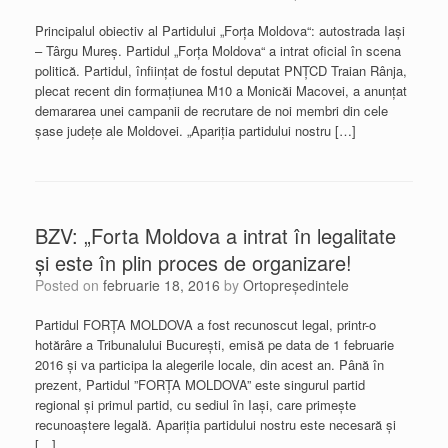
Principalul obiectiv al Partidului „Forţa Moldova“: autostrada Iaşi
– Târgu Mureş. Partidul „Forţa Moldova“ a intrat oficial în scena
politică. Partidul, înfiinţat de fostul deputat PNŢCD Traian Rânja,
plecat recent din formaţiunea M10 a Monicăi Macovei, a anunţat
demararea unei campanii de recrutare de noi membri din cele
şase judeţe ale Moldovei. „Apariţia partidului nostru […]
BZV: „Forta Moldova a intrat în legalitate
și este în plin proces de organizare!
Posted on
februarie 18, 2016
by
Ortopreședintele
Partidul FORŢA MOLDOVA a fost recunoscut legal, printr-o
hotărâre a Tribunalului București, emisă pe data de 1 februarie
2016 și va participa la alegerile locale, din acest an. Până în
prezent, Partidul ”FORȚA MOLDOVA” este singurul partid
regional și primul partid, cu sediul în Iași, care primește
recunoaștere legală. Apariția partidului nostru este necesară și
[…]