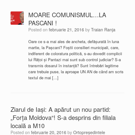
MOARE COMUNISMUL…LA
PASCANI !
Posted on
februarie 21, 2016
by
Traian Ranja
Oare ce s-a mai ales de ancheta, defășurată în luna
martie, la Pașcani? Foștii consilieri municipali, care,
indiferent de coloratura politică, s-au dovedit complicii
lui Rățoi și Pantazi mai sunt sub control judiciar? S-a
transmis dosarul în instanță? Sunt întrebări legitime
care trebuie puse, la aproape UN AN de când am scris
textul de mai […]
Ziarul de Iaşi: A apărut un nou partid:
„Forţa Moldova“! S-a desprins din filiala
locală a M10
Posted on
februarie 20, 2016
by
Ortopreședintele