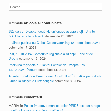
Ultimele articole si comunicate
Stânga vs. Dreapta: două viziuni opuse asupra vieții. Una te
ridică iar alta te coboară.
decembrie 20, 2024
Întâlnire publică cu Clubul Conservator Iași (21 octombrie 2024)
octombrie 17, 2024
Iași, 13.10.2024, Conferința regională a Alianței Forțelor de
Drepta
octombrie 13, 2024
Întâlnirea regională a Alianței Forțelor de Dreapta, Iași,
13.10.2024- Discurs
octombrie 13, 2024
Alianța Forțelor de Dreapta s-a Constituit și Îl Susține pe Ludovic
Orban la Alegerile Prezidențiale
octombrie 8, 2024
Ultimele comentarii
MARIA
în
Petiția împotriva manifestărilor PRIDE din Iași atrage
atenția și primește susținere națională