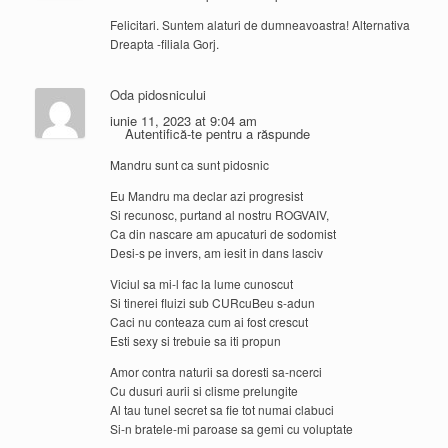
Felicitari. Suntem alaturi de dumneavoastra! Alternativa
Dreapta -filiala Gorj.
Oda pidosnicului
iunie 11, 2023 at 9:04 am
Autentifică-te pentru a răspunde
Mandru sunt ca sunt pidosnic
Eu Mandru ma declar azi progresist
Si recunosc, purtand al nostru ROGVAIV,
Ca din nascare am apucaturi de sodomist
Desi-s pe invers, am iesit in dans lasciv
Viciul sa mi-l fac la lume cunoscut
Si tinerei fluizi sub CURcuBeu s-adun
Caci nu conteaza cum ai fost crescut
Esti sexy si trebuie sa iti propun
Amor contra naturii sa doresti sa-ncerci
Cu dusuri aurii si clisme prelungite
Al tau tunel secret sa fie tot numai clabuci
Si-n bratele-mi paroase sa gemi cu voluptate