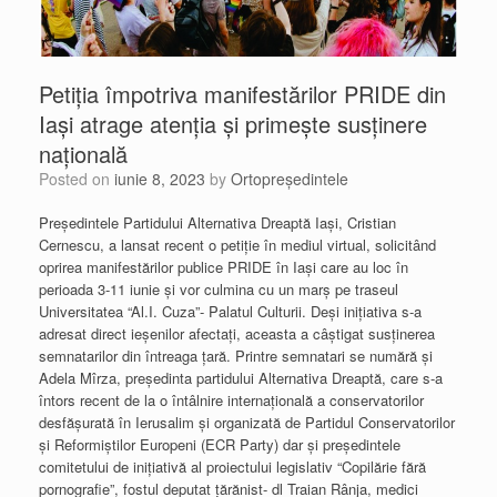
Petiția împotriva manifestărilor PRIDE din
Iași atrage atenția și primește susținere
națională
Posted on
iunie 8, 2023
by
Ortopreședintele
Președintele Partidului Alternativa Dreaptă Iași, Cristian
Cernescu, a lansat recent o petiție în mediul virtual, solicitând
oprirea manifestărilor publice PRIDE în Iași care au loc în
perioada 3-11 iunie și vor culmina cu un marș pe traseul
Universitatea “Al.I. Cuza”- Palatul Culturii. Deși inițiativa s-a
adresat direct ieșenilor afectați, aceasta a câștigat susținerea
semnatarilor din întreaga țară. Printre semnatari se numără și
Adela Mîrza, președinta partidului Alternativa Dreaptă, care s-a
întors recent de la o întâlnire internațională a conservatorilor
desfășurată în Ierusalim și organizată de Partidul Conservatorilor
și Reformiștilor Europeni (ECR Party) dar și președintele
comitetului de inițiativă al proiectului legislativ “Copilărie fără
pornografie”, fostul deputat țărănist- dl Traian Rânja, medici