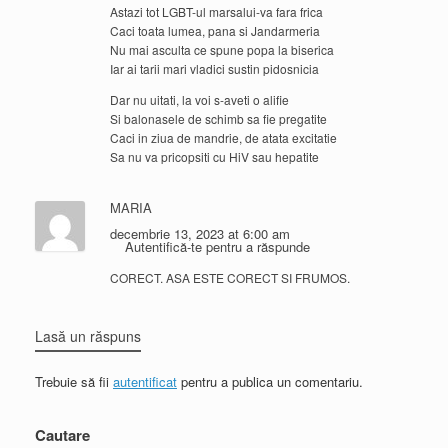
Astazi tot LGBT-ul marsalui-va fara frica
Caci toata lumea, pana si Jandarmeria
Nu mai asculta ce spune popa la biserica
Iar ai tarii mari vladici sustin pidosnicia
Dar nu uitati, la voi s-aveti o alifie
Si balonasele de schimb sa fie pregatite
Caci in ziua de mandrie, de atata excitatie
Sa nu va pricopsiti cu HiV sau hepatite
MARIA
decembrie 13, 2023 at 6:00 am
Autentifică-te pentru a răspunde
CORECT. ASA ESTE CORECT SI FRUMOS.
Lasă un răspuns
Trebuie să fii
autentificat
pentru a publica un comentariu.
Cautare