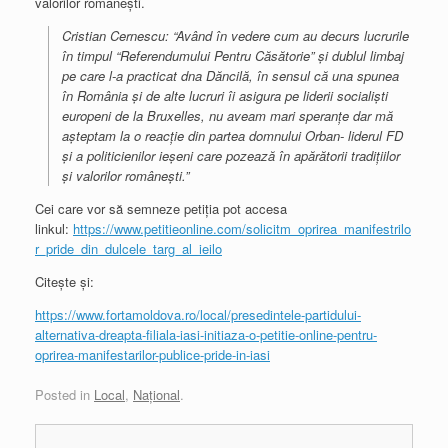
valorilor românești.
Cristian Cernescu: “Având în vedere cum au decurs lucrurile
în timpul “Referendumului Pentru Căsătorie” și dublul limbaj
pe care l-a practicat dna Dăncilă, în sensul că una spunea
în România și de alte lucruri îi asigura pe liderii socialiști
europeni de la Bruxelles, nu aveam mari speranțe dar mă
așteptam la o reacție din partea domnului Orban- liderul FD
și a politicienilor ieșeni care pozează în apărătorii tradițiilor
și valorilor românești.”
Cei care vor să semneze petiția pot accesa
linkul:
https://www.petitieonline.com/solicitm_oprirea_manifestrilo
r_pride_din_dulcele_targ_al_ieilo
Citește și:
https://www.fortamoldova.ro/local/presedintele-partidului-
alternativa-dreapta-filiala-iasi-initiaza-o-petitie-online-pentru-
oprirea-manifestarilor-publice-pride-in-iasi
Posted in
Local
,
Național
.