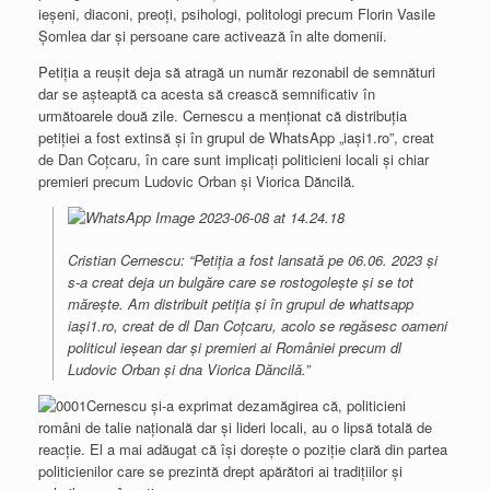
ieșeni, diaconi, preoți, psihologi, politologi precum Florin Vasile
Șomlea dar și persoane care activează în alte domenii.
Petiția a reușit deja să atragă un număr rezonabil de semnături
dar se așteaptă ca acesta să crească semnificativ în
următoarele două zile. Cernescu a menționat că distribuția
petiției a fost extinsă și în grupul de WhatsApp „iași1.ro”, creat
de Dan Coțcaru, în care sunt implicați politicieni locali și chiar
premieri precum Ludovic Orban și Viorica Dăncilă.
Cristian Cernescu: “Petiția a fost lansată pe 06.06. 2023 și
s-a creat deja un bulgăre care se rostogolește și se tot
mărește. Am distribuit petiția și în grupul de whattsapp
iași1.ro, creat de dl Dan Coțcaru, acolo se regăsesc oameni
politicul ieșean dar și premieri ai României precum dl
Ludovic Orban și dna Viorica Dăncilă.”
Cernescu și-a exprimat dezamăgirea că, politicieni
români de talie națională dar și lideri locali, au o lipsă totală de
reacție. El a mai adăugat că își dorește o poziție clară din partea
politicienilor care se prezintă drept apărători ai tradițiilor și