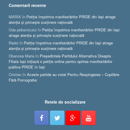
Comentarii recente
MARIA
în
Petiția împotriva manifestărilor PRIDE din Iași atrage
atenția și primește susținere națională
Oda pidosnicului
în
Petiția împotriva manifestărilor PRIDE din Iași
atrage atenția și primește susținere națională
Radoi
în
Petiția împotriva manifestărilor PRIDE din Iași atrage
atenția și primește susținere națională
Obancea Maria
în
Președintele Partidului Alternativa Dreapta
Filiala Iași inițiază o petiție online pentru oprirea manifestărilor
publice PRIDE în Iași
Cristian
în
Aceste partide au votat Pentru Respingerea – Copilărie
Fără Pornografie:
Retele de socializare