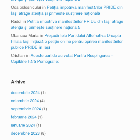
Oda pidosnicului
în
Petiția împotriva manifestărilor PRIDE din
Iași atrage atenția și primește susținere națională
Radoi
în
Petiția împotriva manifestărilor PRIDE din Iași atrage
atenția și primește susținere națională
Obancea Maria
în
Președintele Partidului Alternativa Dreapta
Filiala Iași inițiază o petiție online pentru oprirea manifestărilor
publice PRIDE în Iași
Cristian
în
Aceste partide au votat Pentru Respingerea –
Copilărie Fără Pornografie:
Arhive
decembrie 2024
(1)
octombrie 2024
(4)
septembrie 2024
(1)
februarie 2024
(1)
ianuarie 2024
(1)
decembrie 2023
(8)