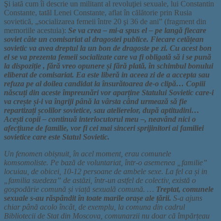
Şi iată cum îi descrie un militant al revoluţiei sexuale, lui Constantin
Constante, tatăl Lenei Constante, aflat în călătorie prin Rusia
sovietică, „socializarea femeii între 20 şi 36 de ani” (fragment din
memoriile acestuia):
Se va crea – mi-a spus el – pe langă fiecare
soviet câte un comisariat al dragostei publice. Fiecare cetățean
sovietic va avea dreptul la un bon de dragoste pe zi. Cu acest bon
el se va prezenta femeii socializate care va fi obligată să i se pună
la dispoziție , fără vreo opunere și fără plată, în schimbul bonului
eliberat de comisariat. Ea este liberă in aceea zi de a accepta sau
refuza pe al doilea candidat la însurătoarea de-o clipă… Copiii
născuți din aceste împreunări vor aparține Statului Sovietic care-i
va crește și-i va îngriji până la vârsta când urmează să fie
repartizați școlilor sovietice, sau atelierelor, după aptitudini…
Acești copii – continuă interlocutorul meu –, neavând nici o
afecțiune de familie, vor fi cei mai sinceri sprijinitori ai familiei
sovietice care este Statul Sovietic.
Un fenomen obișnuit, în acel moment, erau comunele
komsomoliste. Pe bază de voluntariat, într-o asemenea „familie”
locuiau, de obicei, 10-12 persoane de ambele sexe. La fel ca și in
„familia suedeza” de astăzi, într-un astfel de colectiv, există o
gospodărie comună și viață sexuală comună. …
Treptat, comunele
sexuale s-au răspândit în toate marile orașe ale țării.
S-a ajuns
chiar până acolo încât, de exemplu, la comuna din cadrul
Bibliotecii de Stat din Moscova, comunarzii nu doar că împărțeau