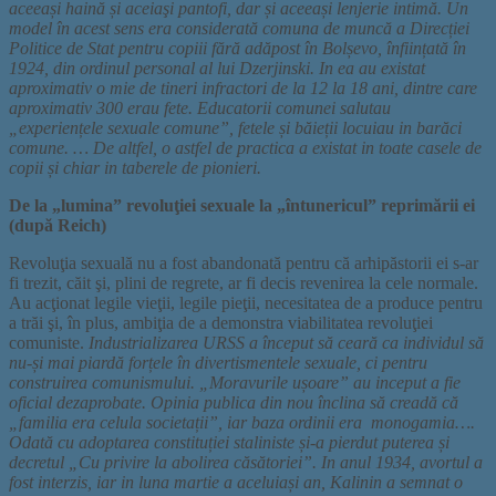
aceeași haină și aceiaşi pantofi, dar și aceeași lenjerie intimă. Un
model în acest sens era considerată comuna de muncă a Direcției
Politice de Stat pentru copiii fără adăpost în Bolșevo, înființată în
1924, din ordinul personal al lui Dzerjinski. In ea au existat
aproximativ o mie de tineri infractori de la 12 la 18 ani, dintre care
aproximativ 300 erau fete. Educatorii comunei salutau
„experiențele sexuale comune”, fetele și băieții locuiau in barăci
comune. … De altfel, o astfel de practica a existat in toate casele de
copii și chiar in taberele de pionieri.
De la „lumina” revoluţiei sexuale la „întunericul” reprimării ei
(după Reich)
Revoluţia sexuală nu a fost abandonată pentru că arhipăstorii ei s-ar
fi trezit, căit şi, plini de regrete, ar fi decis revenirea la cele normale.
Au acţionat legile vieţii, legile pieţii, necesitatea de a produce pentru
a trăi şi, în plus, ambiţia de a demonstra viabilitatea revoluţiei
comuniste.
Industrializarea URSS a început să ceară ca individul să
nu-și mai piardă forțele în divertismentele sexuale, ci pentru
construirea comunismului. „Moravurile ușoare” au inceput a fie
oficial dezaprobate. Opinia publica din nou înclina să creadă că
„familia era celula societații”, iar baza ordinii era monogamia….
Odată cu adoptarea constituției staliniste și-a pierdut puterea și
decretul „Cu privire la abolirea căsătoriei”. In anul 1934, avortul a
fost interzis, iar in luna martie a aceluiași an, Kalinin a semnat o