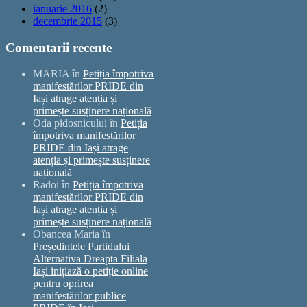
ianuarie 2016
(2)
decembrie 2015
(3)
Comentarii recente
MARIA
în
Petiția împotriva
manifestărilor PRIDE din
Iași atrage atenția și
primește susținere națională
Oda pidosnicului
în
Petiția
împotriva manifestărilor
PRIDE din Iași atrage
atenția și primește susținere
națională
Radoi
în
Petiția împotriva
manifestărilor PRIDE din
Iași atrage atenția și
primește susținere națională
Obancea Maria
în
Președintele Partidului
Alternativa Dreapta Filiala
Iași inițiază o petiție online
pentru oprirea
manifestărilor publice