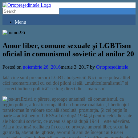
Menu
Amor liber, comune sexuale şi LGBTism
oficial în comunismul sovietic al anilor 20
Posted on
noiembrie 26, 2016
martie 3, 2017
by
Ortopreședintele
Iată cine sunt precursorii LGBT: bolșevicii! Nici nu se putea altfel
căci neomarxismul cu cei doi piloni ai săi, „multiculturalismul” și
„corectitudinea politică” se trag direct din…marxism!
Există o părere, aproape unanimă, că comunismul, ca
regim politic, a fost incompatibil cu homosexualitatea, libertinajul
transformat în valoare socială absolută, prostituţia. Şi cel puţin în
parte – adică pentru URSS-ul de după 1934 şi pentru celelalte state
ale blocului sovietic, ce aveau să apară după 1944 – este adevărat.
Alta a fost însă realitatea în ceea ce priveşte amorul liber, sexul la
grămadă, aberaţiile lgbtiste, avortul în anii de început ai Rusiei
sovietelor,
când bolşevicii au avut ocazia să verifice pe propria piele