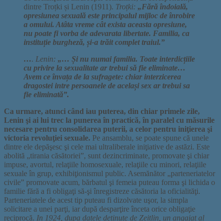
dintre Troțki și Lenin (1911).
Troțki:
„Fără îndoială,
opresiunea sexuală este principalul mijloc de înrobire
a omului. Atâta vreme cât exista aceasta opresiune,
nu poate fi vorba de adevarata libertate. Familia, ca
instituție burgheză, și-a trăit complet traiul.”
…
. Lenin:
„… Și nu numai familia. Toate interdicțiile
cu privire la sexualitate ar trebui să fie eliminate…
Avem ce învața de la sufragete: chiar interzicerea
dragostei intre persoanele de același sex ar trebui sa
fie eliminată”.
Ca urmare, atunci când iau puterea, din chiar primele zile,
Lenin şi ai lui trec la punerea în practică, în paralel cu măsurile
necesare pentru consolidarea puterii, a celor pentru iniţierea şi
victoria revoluţiei sexuale.
Pe ansamblu, se poate spune că unele
dintre ele depăşesc şi cele mai ultraliberale iniţiative de astăzi. Este
abolită „tirania căsătoriei”, sunt dezincriminate, promovate şi chiar
impuse, avortul, relaţiile homosexuale, relaţiile cu minori, relaţiile
sexuale în grup, exhibiţionismul public. Asemănător „parteneriatelor
civile” promovate acum, bărbatul şi femeia puteau forma şi lichida o
familie fără a fi obligaţi să-şi înregistreze căsătoria la oficialităţi.
Parteneriatele de acest tip puteau fi dizolvate uşor, la simpla
solicitare a unei parţi, iar după desparţire înceta orice obligaţie
reciprocă.
In 1924, dupa datele deținute de Zeitlin, un angajat al