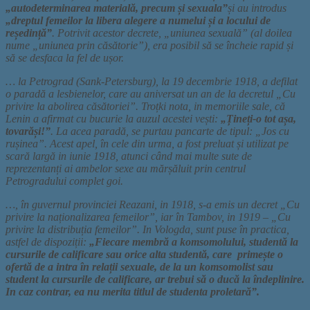
„autodeterminarea materială, precum și sexuala”
și au introdus
„dreptul femeilor la libera alegere a numelui și a locului de
reședință”
. Potrivit acestor decrete, „uniunea sexuală” (al doilea
nume „uniunea prin căsătorie”), era posibil să se încheie rapid și
să se desfaca la fel de ușor.
… la Petrograd (Sank-Petersburg), la 19 decembrie 1918, a defilat
o paradă a lesbienelor, care au aniversat un an de la decretul „Cu
privire la abolirea căsătoriei”. Troțki nota, in memoriile sale, că
Lenin a afirmat cu bucurie la auzul acestei vești:
„Țineți-o tot așa,
tovarăși!”
. La acea paradă, se purtau pancarte de tipul: „Jos cu
rușinea”. Acest apel, în cele din urma, a fost preluat și utilizat pe
scară largă in iunie 1918, atunci când mai multe sute de
reprezentanți ai ambelor sexe au mărșăluit prin centrul
Petrogradului complet goi.
…, în guvernul provinciei Reazani, in 1918, s-a emis un decret „Cu
privire la naționalizarea femeilor”, iar în Tambov, in 1919 – „Cu
privire la distribuția femeilor”. In Vologda, sunt puse în practica,
astfel de dispoziții:
„Fiecare membră a komsomolului, studentă la
cursurile de calificare sau orice alta studentă, care primește o
ofertă de a intra în relații sexuale, de la un komsomolist sau
student la cursurile de calificare, ar trebui să o ducă la îndeplinire.
In caz contrar, ea nu merita titlul de studenta proletară”.