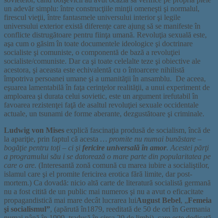
un adevăr simplu: între construcţiile minţii omeneşti şi normalul,
firescul vieţii, între fantasmele universului interior şi legile
universului exterior există diferenţe care ajung să se manifeste în
conflicte distrugătoare pentru fiinţa umană. Revoluţia sexuală este,
aşa cum o găsim în toate documentele ideologice şi doctrinare
socialiste şi comuniste, o componentă de bază a revoluţiei
socialiste/comuniste. Dar ca şi toate celelalte teze şi obiective ale
acestora, şi aceasta este echivalentă cu o întoarcere nihilistă
împotriva persoanei umane şi a umanităţii în ansamblu. De aceea,
eşuarea lamentabilă în faţa cerinţelor realităţii, a unui experiment de
amploarea şi durata celui sovietic, este un argument irefutabil în
favoarea rezistenţei faţă de asaltul revoluţiei sexuale occidentale
actuale, un tsunami de forme aberante, dezgustătoare şi criminale.
Ludwig von Mises
explică fascinaţia produsă de socialism, încă de
la apariţie, prin faptul că acesta
… promite nu numai bunăstare –
bogăţie pentru toţi – ci şi
fericire universală în amor
. Acestei părţi
a programului său i se datorează o mare parte din popularitatea pe
care o are.
(Interesantă zonă comună cu marea iubire a socialiştilor,
islamul care şi el promite fericirea erotica fără limite, dar post-
mortem.) Ca dovadă: nicio altă carte de literatură socialistă germană
nu a fost citită de un public mai numeros şi nu a avut o eficacitate
propagandistică mai mare decât lucrarea lui
August Bebel
, „
Femeia
şi socialismul”
, (apărută în1879, reeditată de 50 de ori în Germania
numai până în 1909, tradusă în circa 20 de limbi), care este dedicată