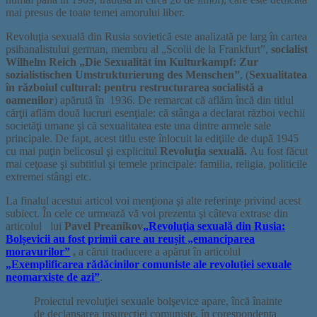
mai presus de toate temei amorului liber.
Revoluţia sexuală din Rusia sovietică este analizată pe larg în cartea
psihanalistului german, membru al „Scolii de la Frankfurt”,
socialist
Wilhelm Reich
„Die Sexualität im Kulturkampf: Zur
sozialistischen Umstrukturierung des Menschen”
, (
Sexualitatea
în războiul cultural: pentru restructurarea socialistă a
oamenilor
) apărută în 1936. De remarcat că aflăm încă din titlul
cărţii aflăm două lucruri esenţiale: că stânga a declarat război vechii
societăţi umane şi că sexualitatea este una dintre armele sale
principale. De fapt, acest titlu este înlocuit la ediţiile de după 1945
cu mai puţin belicosul şi explicitul
Revoluţia sexuală.
Au fost făcut
mai ceţoase şi subtitlul şi temele principale: familia, religia, politicile
extremei stângi etc.
La finalul acestui articol voi menţiona şi alte referinţe privind acest
subiect. În cele ce urmează vă voi prezenta şi câteva extrase din
articolul
lui
Pavel Preanikov
„Revoluţia sexuală din Rusia:
Bolșevicii au fost primii care au reușit „emanciparea
moravurilor”
,
a cărui traducere a apărut în articolul
„
Exemplificarea rădăcinilor comuniste ale revoluției sexuale
neomarxiste de azi
”
.
Proiectul revoluţiei sexuale bolşevice apare, încă înainte
de declanşarea insurecţiei comuniste, în corespondența