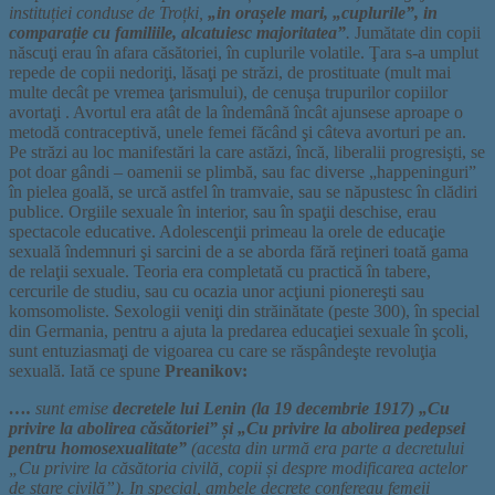
instituției conduse de Troțki,
„in orașele mari, „cuplurile”, in
comparație cu familiile, alcatuiesc majoritatea”
.
Jumătate din copii
născuţi erau în afara căsătoriei, în cuplurile volatile. Ţara s-a umplut
repede de copii nedoriţi, lăsaţi pe străzi, de prostituate (mult mai
multe decât pe vremea ţarismului), de cenuşa trupurilor copiilor
avortaţi . Avortul era atât de la îndemână încât ajunsese aproape o
metodă contraceptivă, unele femei făcând şi câteva avorturi pe an.
Pe străzi au loc manifestări la care astăzi, încă, liberalii progresişti, se
pot doar gândi – oamenii se plimbă, sau fac diverse „happeninguri”
în pielea goală, se urcă astfel în tramvaie, sau se năpustesc în clădiri
publice. Orgiile sexuale în interior, sau în spaţii deschise, erau
spectacole educative. Adolescenţii primeau la orele de educaţie
sexuală îndemnuri şi sarcini de a se aborda fără reţineri toată gama
de relaţii sexuale. Teoria era completată cu practică în tabere,
cercurile de studiu, sau cu ocazia unor acţiuni pionereşti sau
komsomoliste. Sexologii veniţi din străinătate (peste 300), în special
din Germania, pentru a ajuta la predarea educaţiei sexuale în şcoli,
sunt entuziasmaţi de vigoarea cu care se răspândeşte revoluţia
sexuală. Iată ce spune
Preanikov:
….
sunt emise
decretele lui Lenin (la 19 decembrie 1917) „Cu
privire la abolirea căsătoriei” și „Cu privire la abolirea pedepsei
pentru homosexualitate”
(acesta din urmă era parte a decretului
„Cu privire la căsătoria civilă, copii și despre modificarea actelor
de stare civilă”). In special, ambele decrete confereau femeii