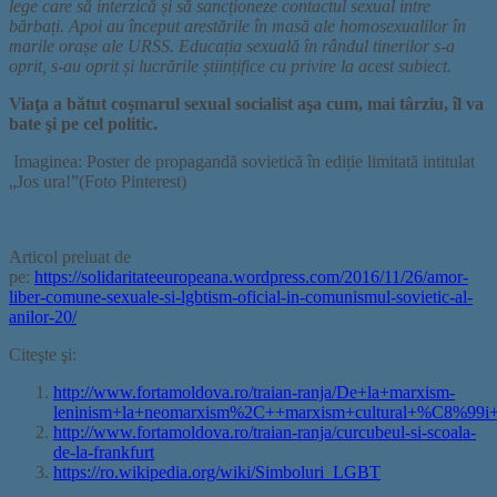
lege care să interzică și să sancționeze contactul sexual intre
bărbați. Apoi au început arestările în masă ale homosexualilor în
marile orașe ale URSS. Educația sexuală în rândul tinerilor s-a
oprit, s-au oprit și lucrările științifice cu privire la acest subiect.
Viaţa a bătut coşmarul sexual socialist aşa cum, mai târziu, îl va
bate şi pe cel politic.
Imaginea: Poster de propagandă sovietică în ediție limitată intitulat
„Jos ura!”(Foto Pinterest)
Articol preluat de
pe:
https://solidaritateeuropeana.wordpress.com/2016/11/26/amor-
liber-comune-sexuale-si-lgbtism-oficial-in-comunismul-sovietic-al-
anilor-20/
Citeşte şi:
http://www.fortamoldova.ro/traian-ranja/De+la+marxism-
leninism+la+neomarxism%2C++marxism+cultural+%C8%99i+c
http://www.fortamoldova.ro/traian-ranja/curcubeul-si-scoala-
de-la-frankfurt
https://ro.wikipedia.org/wiki/Simboluri_LGBT