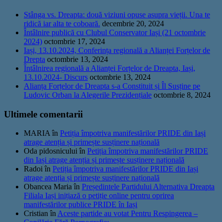
Stânga vs. Dreapta: două viziuni opuse asupra vieții. Una te
ridică iar alta te coboară.
decembrie 20, 2024
Întâlnire publică cu Clubul Conservator Iași (21 octombrie
2024)
octombrie 17, 2024
Iași, 13.10.2024, Conferința regională a Alianței Forțelor de
Drepta
octombrie 13, 2024
Întâlnirea regională a Alianței Forțelor de Dreapta, Iași,
13.10.2024- Discurs
octombrie 13, 2024
Alianța Forțelor de Dreapta s-a Constituit și Îl Susține pe
Ludovic Orban la Alegerile Prezidențiale
octombrie 8, 2024
Ultimele comentarii
MARIA
în
Petiția împotriva manifestărilor PRIDE din Iași
atrage atenția și primește susținere națională
Oda pidosnicului
în
Petiția împotriva manifestărilor PRIDE
din Iași atrage atenția și primește susținere națională
Radoi
în
Petiția împotriva manifestărilor PRIDE din Iași
atrage atenția și primește susținere națională
Obancea Maria
în
Președintele Partidului Alternativa Dreapta
Filiala Iași inițiază o petiție online pentru oprirea
manifestărilor publice PRIDE în Iași
Cristian
în
Aceste partide au votat Pentru Respingerea –