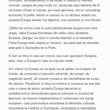
orice pret, inconsecventa cu ea insasi in relatia cu membrii
unionali, corupta de prea multe ori, alunecata spre idolatrie de rit
comunist chinez si cazuta, pe mana germana, intr-un concubinaj
economic si politic nefast si rusinos cu un dictator asasin rus,
aceasta Europa asadar ma deprima, ma socheaza si ma infioara.
„Orbita de viziuni vane si auto-satisfacatoare asupra unui viitor
utopic, falsa Europa blocheaza din reflex orice dizidenta.
Aceasta, desigur, se face in numele libertatii si al tolerantei.
Falsa Europa este utopica si tiranica”, se arata atat de dramatic
adevarat in Declaratia de la Paris.
A fost un timp in care am crezut, asa cum spuneam! Aceasta
este, insa, o Europa in care nu mai pot crede.
Am crezut ca Europa ne va ajuta sa ne ajutam sa scapam de
lichele, de comunisti si securisti reformati, de corupti, de
magistrati servili, de mizerie morala si de mentalitatea de sclavi,
de saracie. Paradoxal, in timp ce incerca si incearca sa mai dea
cate o mana de ajutor, aceasta Europa decazuta si
autodistructiva, birocratizata pana la sufocare si mustind de
ipocrizie, ne impune inregimentarea in naratiunea noii stangi
europene, care promoveaza renuntarea la identitate culturala,
renuntarea la credinta in Dumnezeu, renuntarea la naturaletea