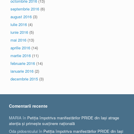
octombrie 2016
(13)
septembrie 2016
(6)
august 2016
(3)
iulie 2016
(4)
iunie 2016
(5)
mai 2016
(13)
aprilie 2016
(14)
martie 2016
(11)
februarie 2016
(14)
ianuarie 2016
(2)
decembrie 2015
(3)
Comentarii recente
MARIA
în
Petiția împotriva manifestărilor PRIDE din Iași atrage
atenția și primește susținere națională
Oda pidosnicului
în
Petiția împotriva manifestărilor PRIDE din Iași