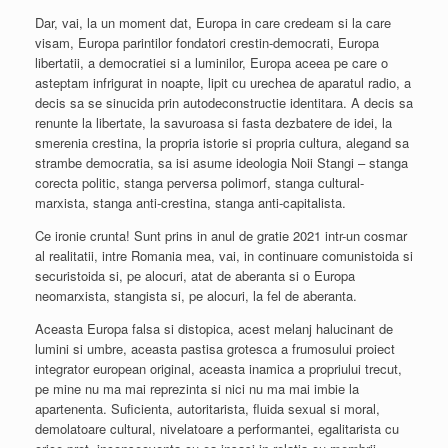
Dar, vai, la un moment dat, Europa in care credeam si la care
visam, Europa parintilor fondatori crestin-democrati, Europa
libertatii, a democratiei si a luminilor, Europa aceea pe care o
asteptam infrigurat in noapte, lipit cu urechea de aparatul radio, a
decis sa se sinucida prin autodeconstructie identitara. A decis sa
renunte la libertate, la savuroasa si fasta dezbatere de idei, la
smerenia crestina, la propria istorie si propria cultura, alegand sa
strambe democratia, sa isi asume ideologia Noii Stangi – stanga
corecta politic, stanga perversa polimorf, stanga cultural-
marxista, stanga anti-crestina, stanga anti-capitalista.
Ce ironie crunta! Sunt prins in anul de gratie 2021 intr-un cosmar
al realitatii, intre Romania mea, vai, in continuare comunistoida si
securistoida si, pe alocuri, atat de aberanta si o Europa
neomarxista, stangista si, pe alocuri, la fel de aberanta.
Aceasta Europa falsa si distopica, acest melanj halucinant de
lumini si umbre, aceasta pastisa grotesca a frumosului proiect
integrator european original, aceasta inamica a propriului trecut,
pe mine nu ma mai reprezinta si nici nu ma mai imbie la
apartenenta. Suficienta, autoritarista, fluida sexual si moral,
demolatoare cultural, nivelatoare a performantei, egalitarista cu