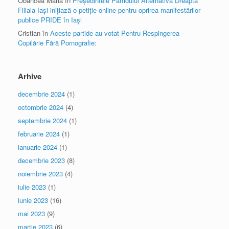
Obancea Maria
în
Președintele Partidului Alternativa Dreapta
Filiala Iași inițiază o petiție online pentru oprirea manifestărilor
publice PRIDE în Iași
Cristian
în
Aceste partide au votat Pentru Respingerea –
Copilărie Fără Pornografie:
Arhive
decembrie 2024
(1)
octombrie 2024
(4)
septembrie 2024
(1)
februarie 2024
(1)
ianuarie 2024
(1)
decembrie 2023
(8)
noiembrie 2023
(4)
iulie 2023
(1)
iunie 2023
(16)
mai 2023
(9)
martie 2023
(6)