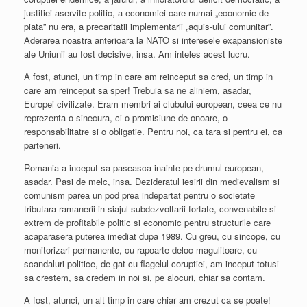
justitiei aservite politic, a economiei care numai „economie de
piata” nu era, a precaritatii implementarii „aquis-ului comunitar”.
Aderarea noastra anterioara la NATO si interesele exapansioniste
ale Uniunii au fost decisive, insa. Am inteles acest lucru.
A fost, atunci, un timp in care am reinceput sa cred, un timp in
care am reinceput sa sper! Trebuia sa ne aliniem, asadar,
Europei civilizate. Eram membri ai clubului european, ceea ce nu
reprezenta o sinecura, ci o promisiune de onoare, o
responsabilitatre si o obligatie. Pentru noi, ca tara si pentru ei, ca
parteneri.
Romania a inceput sa paseasca inainte pe drumul european,
asadar. Pasi de melc, insa. Dezideratul iesirii din medievalism si
comunism parea un pod prea indepartat pentru o societate
tributara ramanerii in siajul subdezvoltarii fortate, convenabile si
extrem de profitabile politic si economic pentru structurile care
acaparasera puterea imediat dupa 1989. Cu greu, cu sincope, cu
monitorizari permanente, cu rapoarte deloc magulitoare, cu
scandaluri politice, de gat cu flagelul coruptiei, am inceput totusi
sa crestem, sa credem in noi si, pe alocuri, chiar sa contam.
A fost, atunci, un alt timp in care chiar am crezut ca se poate!