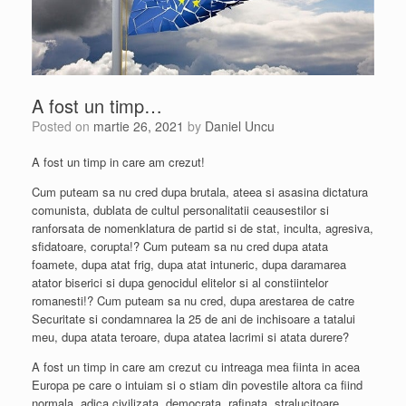
A fost un timp…
Posted on
martie 26, 2021
by
Daniel Uncu
A fost un timp in care am crezut!
Cum puteam sa nu cred dupa brutala, ateea si asasina dictatura
comunista, dublata de cultul personalitatii ceausestilor si
ranforsata de nomenklatura de partid si de stat, inculta, agresiva,
sfidatoare, corupta!? Cum puteam sa nu cred dupa atata
foamete, dupa atat frig, dupa atat intuneric, dupa daramarea
atator biserici si dupa genocidul elitelor si al constiintelor
romanesti!? Cum puteam sa nu cred, dupa arestarea de catre
Securitate si condamnarea la 25 de ani de inchisoare a tatalui
meu, dupa atata teroare, dupa atatea lacrimi si atata durere?
A fost un timp in care am crezut cu intreaga mea fiinta in acea
Europa pe care o intuiam si o stiam din povestile altora ca fiind
normala, adica civilizata, democrata, rafinata, stralucitoare,