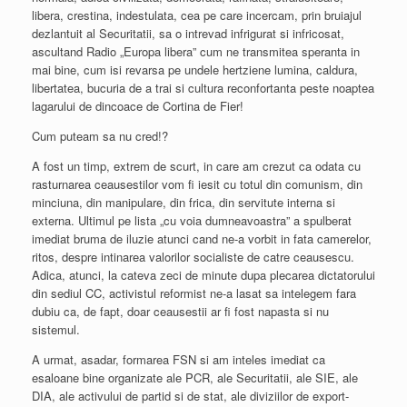
libera, crestina, indestulata, cea pe care incercam, prin bruiajul
dezlantuit al Securitatii, sa o intrevad infrigurat si infricosat,
ascultand Radio „Europa libera” cum ne transmitea speranta in
mai bine, cum isi revarsa pe undele hertziene lumina, caldura,
libertatea, bucuria de a trai si cultura reconfortanta peste noaptea
lagarului de dincoace de Cortina de Fier!
Cum puteam sa nu cred!?
A fost un timp, extrem de scurt, in care am crezut ca odata cu
rasturnarea ceausestilor vom fi iesit cu totul din comunism, din
minciuna, din manipulare, din frica, din servitute interna si
externa. Ultimul pe lista „cu voia dumneavoastra” a spulberat
imediat bruma de iluzie atunci cand ne-a vorbit in fata camerelor,
ritos, despre intinarea valorilor socialiste de catre ceausescu.
Adica, atunci, la cateva zeci de minute dupa plecarea dictatorului
din sediul CC, activistul reformist ne-a lasat sa intelegem fara
dubiu ca, de fapt, doar ceausestii ar fi fost napasta si nu
sistemul.
A urmat, asadar, formarea FSN si am inteles imediat ca
esaloane bine organizate ale PCR, ale Securitatii, ale SIE, ale
DIA, ale activului de partid si de stat, ale diviziilor de export-