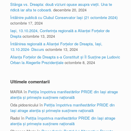
Stânga vs. Dreapta: două viziuni opuse asupra vieții. Una te
ridică iar alta te coboară.
decembrie 20, 2024
Întâlnire publică cu Clubul Conservator Iași (21 octombrie 2024)
octombrie 17, 2024
Iași, 13.10.2024, Conferința regională a Alianței Forțelor de
Drepta
octombrie 13, 2024
Întâlnirea regională a Alianței Forțelor de Dreapta, Iași,
13.10.2024- Discurs
octombrie 13, 2024
Alianța Forțelor de Dreapta s-a Constituit și Îl Susține pe Ludovic
Orban la Alegerile Prezidențiale
octombrie 8, 2024
Ultimele comentarii
MARIA
în
Petiția împotriva manifestărilor PRIDE din Iași atrage
atenția și primește susținere națională
Oda pidosnicului
în
Petiția împotriva manifestărilor PRIDE din
Iași atrage atenția și primește susținere națională
Radoi
în
Petiția împotriva manifestărilor PRIDE din Iași atrage
atenția și primește susținere națională