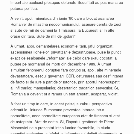
import ale aceleasi presupus defuncte Securitati au pus mana pe
puterea politica.
A venit, apoi, mineriada din iunie ’90 care a blocat asanarea
Romaniei de mlastina neocomunismului, asanare ceruta de zeci
si sute de mii de oameni la Timisoara, la Bucuresti si in alte
orase din tara. Sute de mii de „golani”.
A urmat, apoi, demantelarea economiei tarii, jaful organizat,
ascensiunea lichelelor, privatizarile dezastruoase, puse la punct
exact de esaloanele „reformate” ale celor care s-au cocotat la
putere pe mormanul de morti din decembrie 1989. A urmat
simultan fenomenul coruptiei fara corupti si, apoi, alte mineriade
devastatoare, esecul guvernarii CDR, deturnarea sau desfiintarea
de facto si de iure a partidelor istorice, prin aportul neprecupetit
al inflitrarilor, manipularilor, dezertarilor, tradarilor, serviciilor. Si,
Romania a devenit si a ramas un stat arestat, acaparat, viciat.
A fost un timp in care, in acest peisaj sumbru, perspectiva
aderarii la Uniunea Europeana prevestea intrarea intr-o
normalitate, acea normalitate europeana atat de fireasca si atat
de asteptata. Atat de dorita. Si, Raportul gestionat de Pierre
Moscovici ne-a prezentat intr-o lumina favorabila, in ciuda
coruptiei endemice, a jafului, a infioratorului deficit democratic, a