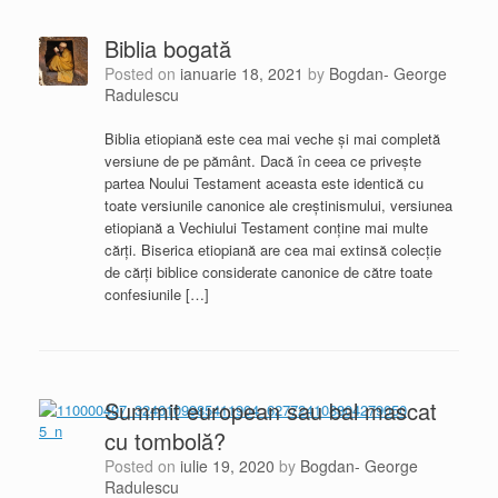
Biblia bogată
Posted on
ianuarie 18, 2021
by
Bogdan- George
Radulescu
Biblia etiopiană este cea mai veche și mai completă
versiune de pe pământ. Dacă în ceea ce privește
partea Noului Testament aceasta este identică cu
toate versiunile canonice ale creștinismului, versiunea
etiopiană a Vechiului Testament conține mai multe
cărți. Biserica etiopiană are cea mai extinsă colecție
de cărți biblice considerate canonice de către toate
confesiunile […]
Summit european sau bal mascat
cu tombolă?
Posted on
iulie 19, 2020
by
Bogdan- George
Radulescu