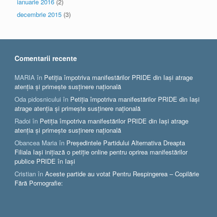
ianuarie 2016
(2)
decembrie 2015
(3)
Comentarii recente
MARIA
în
Petiția împotriva manifestărilor PRIDE din Iași atrage
atenția și primește susținere națională
Oda pidosnicului
în
Petiția împotriva manifestărilor PRIDE din Iași
atrage atenția și primește susținere națională
Radoi
în
Petiția împotriva manifestărilor PRIDE din Iași atrage
atenția și primește susținere națională
Obancea Maria
în
Președintele Partidului Alternativa Dreapta
Filiala Iași inițiază o petiție online pentru oprirea manifestărilor
publice PRIDE în Iași
Cristian
în
Aceste partide au votat Pentru Respingerea – Copilărie
Fără Pornografie: