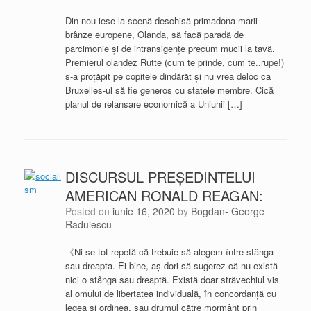
Din nou iese la scenă deschisă primadona marii
brânze europene, Olanda, să facă paradă de
parcimonie și de intransigențe precum mucii la tavă.
Premierul olandez Rutte (cum te prinde, cum te..rupe!)
s-a proțăpit pe copitele dindărăt și nu vrea deloc ca
Bruxelles-ul să fie generos cu statele membre. Cică
planul de relansare economică a Uniunii […]
DISCURSUL PREȘEDINTELUI
AMERICAN RONALD REAGAN:
Posted on
iunie 16, 2020
by
Bogdan- George
Radulescu
《Ni se tot repetă că trebuie să alegem între stânga
sau dreapta. Ei bine, aș dori să sugerez că nu există
nici o stânga sau dreaptă. Există doar străvechiul vis
al omului de libertatea individuală, în concordanță cu
legea și ordinea, sau drumul către mormânt prin