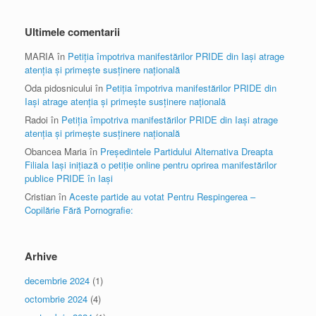
Ultimele comentarii
MARIA
în
Petiția împotriva manifestărilor PRIDE din Iași atrage
atenția și primește susținere națională
Oda pidosnicului
în
Petiția împotriva manifestărilor PRIDE din
Iași atrage atenția și primește susținere națională
Radoi
în
Petiția împotriva manifestărilor PRIDE din Iași atrage
atenția și primește susținere națională
Obancea Maria
în
Președintele Partidului Alternativa Dreapta
Filiala Iași inițiază o petiție online pentru oprirea manifestărilor
publice PRIDE în Iași
Cristian
în
Aceste partide au votat Pentru Respingerea –
Copilărie Fără Pornografie:
Arhive
decembrie 2024
(1)
octombrie 2024
(4)