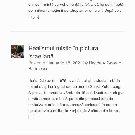
chinezi insistă cu vehemență la ONU să fie schimbată
semnificația noțiunii de „drepturilor omului”. După ce ,
în […]
Realismul mistic în pictura
israeliană
Posted on
ianuarie 18, 2021
by
Bogdan- George
Radulescu
Boris Dubrov (n. 1979) s-a născut și a studiat artă în
fostul oraș Leningrad (actualmente Sankt Petersburg).
A plecat în Israel la vârsta de 18 ani. După cum singur
o mărtutrsește, o bună parte din procesul său de
maturizare artistică o datoreazã perioadei în care a
făcut serviciu militar în Forțele de Apărare din Israel,
[…]