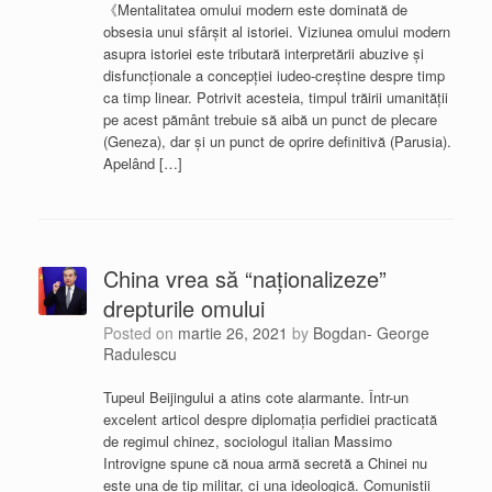
《Mentalitatea omului modern este dominată de
obsesia unui sfârşit al istoriei. Viziunea omului modern
asupra istoriei este tributară interpretării abuzive și
disfuncționale a concepţiei iudeo-creştine despre timp
ca timp linear. Potrivit acesteia, timpul trăirii umanităţii
pe acest pământ trebuie să aibă un punct de plecare
(Geneza), dar şi un punct de oprire definitivă (Parusia).
Apelând […]
China vrea să “naționalizeze”
drepturile omului
Posted on
martie 26, 2021
by
Bogdan- George
Radulescu
Tupeul Beijingului a atins cote alarmante. Într-un
excelent articol despre diplomația perfidiei practicată
de regimul chinez, sociologul italian Massimo
Introvigne spune că noua armă secretă a Chinei nu
este una de tip militar, ci una ideologică. Comuniștii